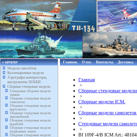
Главная.
О нас.
Контакты.
Доставка.
Модели самолётов.
Коллекционные модели
Аэрографы компрессоры,
Главная
инструменты ХОББИ.
>
Сборные стендовые модели.
Сборные стендовые модели
Стендовые сборные модели
танков.
>
Сборные стендовые модели
Сборные модели ICM.
самолетов.
Сборные стендовые модели
>
вертолетов.
Сборные модели самолетов
Сборные стендовые модели
автомобилей.
>
Сборные стендовые модели
Стендовые модели самолето
кораблей.
Сборные стендовые модели
>
подводных лодок.
Bf 109F-4/B ICM Art.: 4810
Сборные стендовые модели