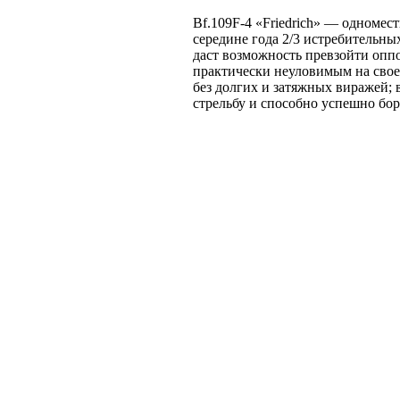
Bf.109F-4 «Friedrich» — одномес
середине года 2/3 истребительн
даст возможность превзойти опп
практически неуловимым на свое
без долгих и затяжных виражей; 
стрельбу и способно успешно бо