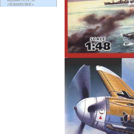
игрушек СССР, от
«ХОББИПЛЮС»