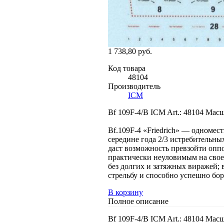
1 738,80 руб.
Код товара
48104
Производитель
ICM
Bf 109F-4/B ICM Art.: 48104 Масш
Bf.109F-4 «Friedrich» — одномес
середине года 2/3 истребительн
даст возможность превзойти опп
практически неуловимым на свое
без долгих и затяжных виражей; 
стрельбу и способно успешно бо
В корзину
Полное описание
Bf 109F-4/B ICM Art.: 48104 Масш