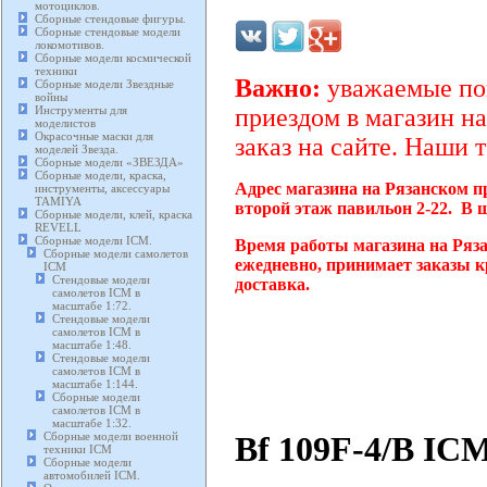
мотоциклов.
Сборные стендовые фигуры.
Сборные стендовые модели
локомотивов.
Сборные модели космической
техники
Важно:
уважаемые пок
Сборные модели Звездные
войны
Инструменты для
приездом в магазин на
моделистов
Окрасочные маски для
заказ на сайте. Наши 
моделей Звезда.
Сборные модели «ЗВЕЗДА»
Сборные модели, краска,
Адрес магазина на Рязанском п
инструменты, аксессуары
TAMIYA
второй этаж павильон 2-22. В 
Сборные модели, клей, краска
REVELL
Сборные модели ICM.
Время работы магазина на Ряза
Сборные модели самолетов
ежедневно, принимает заказы к
ICM
Стендовые модели
доставка.
самолетов ICM в
масштабе 1:72.
Стендовые модели
самолетов ICM в
масштабе 1:48.
Стендовые модели
самолетов ICM в
масштабе 1:144.
Сборные модели
самолетов ICM в
масштабе 1:32.
Bf 109F-4/B ICM
Сборные модели военной
техники ICM
Сборные модели
автомобилей ICM.