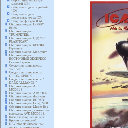
Окрасочные маски для
моделей ICM.
Сборные модели кораблей
ICM
Сборные модели
подводных лодок ICM
Сборные фигуры ICM
Сборные модели HOBBY
BOSS.
Сборные модели
TRUMPETER.
Сборные модели ГДР, VEB
PLASTICART
Сборные модели REIFRA
Германия
Сборные модели Моделист.
Сборные модели
ВОСТОЧНЫЙ ЭКСПРЕСС
Eastern Express
Солдатики, миниатюры
"RedBox"
Солдатики, миниатюры
ORION, ОРИОН
Солдатики, миниатюры, "
DARK ALLIANCE "
Сборные модели ARK
MODELS
Сборные модели AMODEL
Сборные модели Флагман
Сборные модели RODEN
Сборные модели Скиф, SKIF
Сборные модели Master Box
Сборные модели, автомобили
в деталях, AVD MODELS.
Клей для сборных моделей.
Краски для моделей.
KAV models Окрасочные
маски, фототравление,