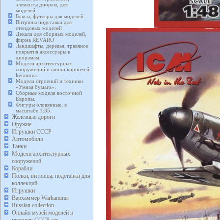
элементы диорам, для
моделей.
Боксы, футляры для моделей
Витрины подставки для
стендовых моделей
Декали для сборных моделей,
фирма REVARO
Ландшафты, деревья, травяное
покрытия аксессуары к
диорамам.
Модели архитектурных
сооружений из мини кирпичей
keranova.
Модели строений и техники
«Умная бумага».
Сборные модели восточной
Европы.
Фигуры оловянные, в
масштабе 1:35.
Железные дороги
Оружие
Игрушки СССР
Автомобили
Танки
Модели архитектурных
сооружений.
Корабли
Полки, витрины, подставки для
коллекций.
Игрушки
Вархаммер Warhammer
Russian collection.
Онлайн музей моделей и