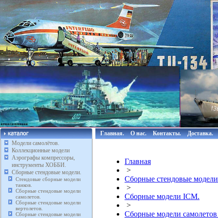
Главная.
О нас.
Контакты.
Доставка.
Модели самолётов.
Коллекционные модели
Аэрографы компрессоры,
Главная
инструменты ХОББИ.
>
Сборные стендовые модели.
Сборные стендовые модели
Стендовые сборные модели
танков.
>
Сборные стендовые модели
Сборные модели ICM.
самолетов.
Сборные стендовые модели
>
вертолетов.
Сборные модели самолетов
Сборные стендовые модели