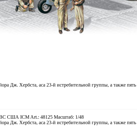
йора Дж. Хербста, аса 23-й истребительной группы, а также пя
ВС США ICM Art.: 48125 Масштаб: 1/48
йора Дж. Хербста, аса 23-й истребительной группы, а также пя