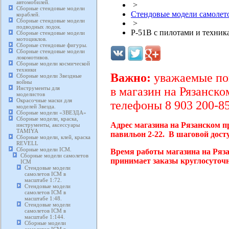
автомобилей.
>
Сборные стендовые модели
Стендовые модели самолето
кораблей.
Сборные стендовые модели
>
подводных лодок.
P-51B c пилотами и техник
Сборные стендовые модели
мотоциклов.
Сборные стендовые фигуры.
Сборные стендовые модели
локомотивов.
Сборные модели космической
техники
Важно:
уважаемые пок
Сборные модели Звездные
войны
Инструменты для
в магазин на Рязанско
моделистов
Окрасочные маски для
телефоны 8 903 200-85
моделей Звезда.
Сборные модели «ЗВЕЗДА»
Сборные модели, краска,
Адрес магазина на Рязанском п
инструменты, аксессуары
TAMIYA
павильон 2-22. В шаговой дост
Сборные модели, клей, краска
REVELL
Сборные модели ICM.
Время работы магазина на Ряза
Сборные модели самолетов
принимает заказы круглосуточн
ICM
Стендовые модели
самолетов ICM в
масштабе 1:72.
Стендовые модели
самолетов ICM в
масштабе 1:48.
Стендовые модели
самолетов ICM в
масштабе 1:144.
Сборные модели