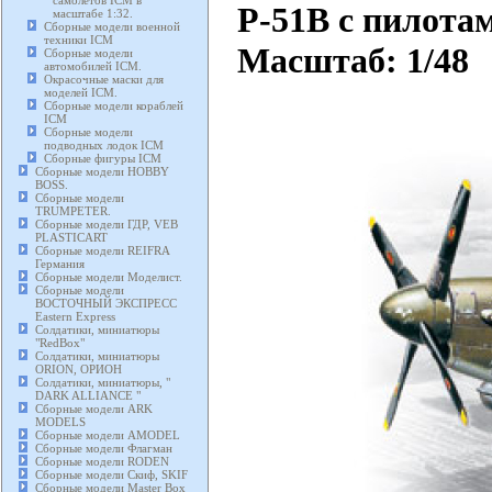
самолетов ICM в
P-51B c пилота
масштабе 1:32.
Сборные модели военной
техники ICM
Масштаб: 1/48
Сборные модели
автомобилей ICM.
Окрасочные маски для
моделей ICM.
Сборные модели кораблей
ICM
Сборные модели
подводных лодок ICM
Сборные фигуры ICM
Сборные модели HOBBY
BOSS.
Сборные модели
TRUMPETER.
Сборные модели ГДР, VEB
PLASTICART
Сборные модели REIFRA
Германия
Сборные модели Моделист.
Сборные модели
ВОСТОЧНЫЙ ЭКСПРЕСС
Eastern Express
Солдатики, миниатюры
"RedBox"
Солдатики, миниатюры
ORION, ОРИОН
Солдатики, миниатюры, "
DARK ALLIANCE "
Сборные модели ARK
MODELS
Сборные модели AMODEL
Сборные модели Флагман
Сборные модели RODEN
Сборные модели Скиф, SKIF
Сборные модели Master Box