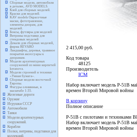
Сборные модели, автомобили
в деталях, AVD MODELS.
Клей для сборных моделей.
Краски для моделей.
KAV models Окрасочные
маски, фототравление,
элементы диорам, для
моделей.
Боксы, футляры для моделей
Витрины подставки для
стендовых моделей
Декали для сборных моделей,
фирма REVARO
2 415,00 руб.
Ландшафты, деревья, травяное
покрытия аксессуары к
Код товара
диорамам.
Модели архитектурных
48125
сооружений из мини кирпичей
Производитель
keranova.
Модели строений и техники
ICM
«Умная бумага».
Сборные модели восточной
Европы.
Набор включает модель P-51B ма
Фигуры оловянные, в
времен Второй Мировой войны
масштабе 1:35.
Железные дороги
Оружие
В корзину
Игрушки СССР
Полное описание
Автомобили
Танки
P-51B c пилотами и техниками В
Модели архитектурных
Набор включает модель P-51B ма
сооружений.
Корабли
времен Второй Мировой войны
Полки, витрины, подставки для
коллекций.