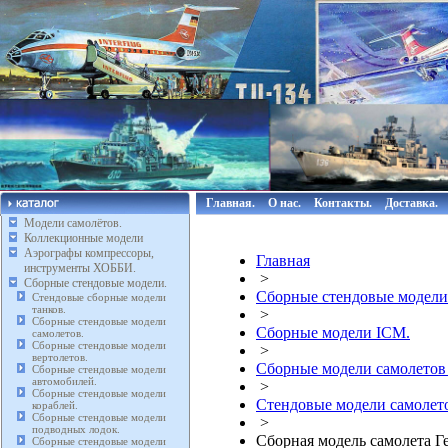
Главная.
О нас.
Контакты.
Доставка.
Модели самолётов.
Коллекционные модели
Аэрографы компрессоры,
Главная
инструменты ХОББИ.
>
Сборные стендовые модели.
Сборные стендовые модели
Стендовые сборные модели
танков.
>
Сборные стендовые модели
Сборные модели ICM.
самолетов.
Сборные стендовые модели
>
вертолетов.
Сборные модели самолетов
Сборные стендовые модели
автомобилей.
>
Сборные стендовые модели
Стендовые модели самолето
кораблей.
Сборные стендовые модели
>
подводных лодок.
Сборная модель самолета Г
Сборные стендовые модели