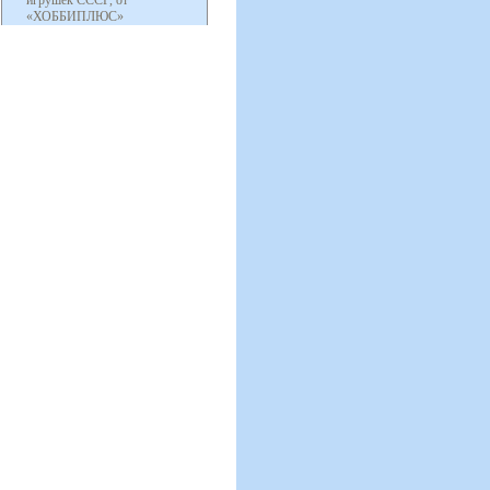
игрушек СССР, от
«ХОББИПЛЮС»