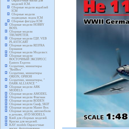
Окрасочные маски для
моделей ICM.
Сборные модели кораблей
ICM
Сборные модели
подводных лодок ICM
Сборные фигуры ICM
Сборные модели HOBBY
BOSS.
Сборные модели
TRUMPETER.
Сборные модели ГДР, VEB
PLASTICART
Сборные модели REIFRA
Германия
Сборные модели Моделист.
Сборные модели
ВОСТОЧНЫЙ ЭКСПРЕСС
Eastern Express
Солдатики, миниатюры
"RedBox"
Солдатики, миниатюры
ORION, ОРИОН
Солдатики, миниатюры, "
DARK ALLIANCE "
Сборные модели ARK
MODELS
Сборные модели AMODEL
Сборные модели Флагман
Сборные модели RODEN
Сборные модели Скиф, SKIF
Сборные модели Master Box
Сборные модели, автомобили
в деталях, AVD MODELS.
Клей для сборных моделей.
Краски для моделей.
KAV models Окрасочные
маски, фототравление,