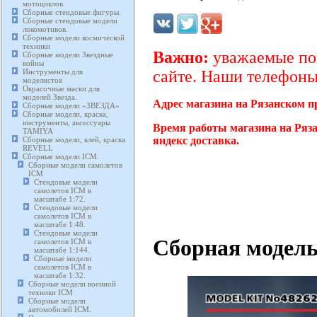
мотоциклов.
Сборные стендовые фигуры.
Сборные стендовые модели
локомотивов.
Сборные модели космической
техники
Важно:
уважаемые пок
Сборные модели Звездные
войны
Инструменты для
сайте. Наши телефоны 
моделистов
Окрасочные маски для
моделей Звезда.
Адрес магазина на Рязанском п
Сборные модели «ЗВЕЗДА»
Сборные модели, краска,
инструменты, аксессуары
Время работы магазина на Ряза
TAMIYA
яндекс доставка.
Сборные модели, клей, краска
REVELL
Сборные модели ICM.
Сборные модели самолетов
ICM
Стендовые модели
самолетов ICM в
масштабе 1:72.
Стендовые модели
самолетов ICM в
масштабе 1:48.
Стендовые модели
Сборная модель
самолетов ICM в
масштабе 1:144.
Сборные модели
самолетов ICM в
масштабе 1:32.
Сборные модели военной
техники ICM
Сборные модели
автомобилей ICM.