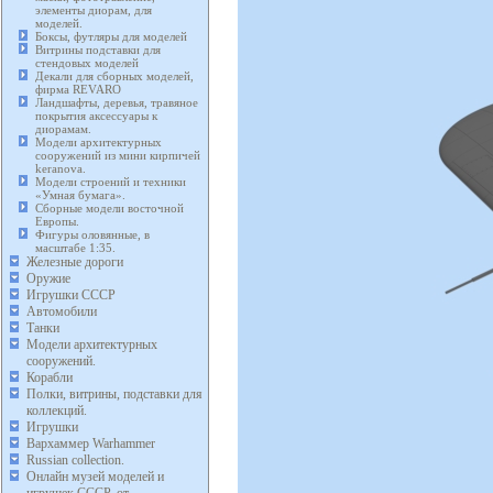
элементы диорам, для
моделей.
Боксы, футляры для моделей
Витрины подставки для
стендовых моделей
Декали для сборных моделей,
фирма REVARO
Ландшафты, деревья, травяное
покрытия аксессуары к
диорамам.
Модели архитектурных
сооружений из мини кирпичей
keranova.
Модели строений и техники
«Умная бумага».
Сборные модели восточной
Европы.
Фигуры оловянные, в
масштабе 1:35.
Железные дороги
Оружие
Игрушки СССР
Автомобили
Танки
Модели архитектурных
сооружений.
Корабли
Полки, витрины, подставки для
коллекций.
Игрушки
Вархаммер Warhammer
Russian collection.
Онлайн музей моделей и