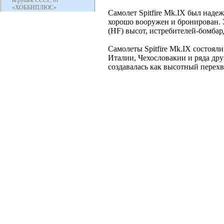
игрушек СССР, от
«ХОББИПЛЮС»
Самолет Spitfire Mk.IX был над
хорошо вооружен и бронирован. Э
(HF) высот, истребителей-бомба
Самолеты Spitfire Mk.IX состоя
Италии, Чехословакии и ряда друг
создавалась как высотный перех