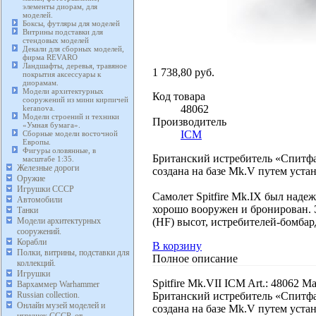
элементы диорам, для
моделей.
Боксы, футляры для моделей
Витрины подставки для
стендовых моделей
Декали для сборных моделей,
фирма REVARO
Ландшафты, деревья, травяное
1 738,80 руб.
покрытия аксессуары к
диорамам.
Модели архитектурных
Код товара
сооружений из мини кирпичей
48062
keranova.
Модели строений и техники
Производитель
«Умная бумага».
ICM
Сборные модели восточной
Европы.
Фигуры оловянные, в
Британский истребитель «Спитфа
масштабе 1:35.
Железные дороги
создана на базе Mk.V путем уста
Оружие
Игрушки СССР
Самолет Spitfire Mk.IX был над
Автомобили
хорошо вооружен и бронирован. Э
Танки
(HF) высот, истребителей-бомба
Модели архитектурных
сооружений.
Корабли
В корзину
Полки, витрины, подставки для
Полное описание
коллекций.
Игрушки
Spitfire Mk.VII ICM Art.: 48062 
Вархаммер Warhammer
Британский истребитель «Спитфа
Russian collection.
Онлайн музей моделей и
создана на базе Mk.V путем уста