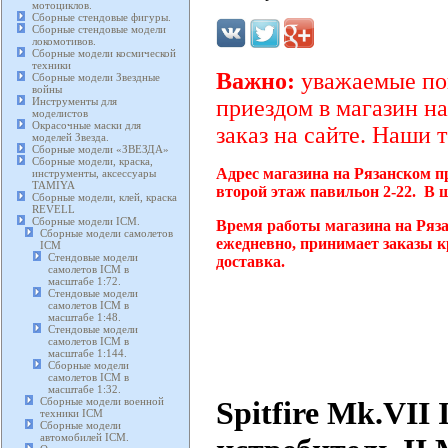
мотоциклов.
Сборные стендовые фигуры.
Сборные стендовые модели
локомотивов.
Сборные модели космической
техники
Важно:
уважаемые пок
Сборные модели Звездные
войны
Инструменты для
приездом в магазин на
моделистов
Окрасочные маски для
заказ на сайте. Наши 
моделей Звезда.
Сборные модели «ЗВЕЗДА»
Сборные модели, краска,
Адрес магазина на Рязанском п
инструменты, аксессуары
TAMIYA
второй этаж павильон 2-22. В 
Сборные модели, клей, краска
REVELL
Сборные модели ICM.
Время работы магазина на Ряза
Сборные модели самолетов
ежедневно, принимает заказы к
ICM
Стендовые модели
доставка.
самолетов ICM в
масштабе 1:72.
Стендовые модели
самолетов ICM в
масштабе 1:48.
Стендовые модели
самолетов ICM в
масштабе 1:144.
Сборные модели
самолетов ICM в
масштабе 1:32.
Spitfire Mk.VII
Сборные модели военной
техники ICM
Сборные модели
автомобилей ICM.