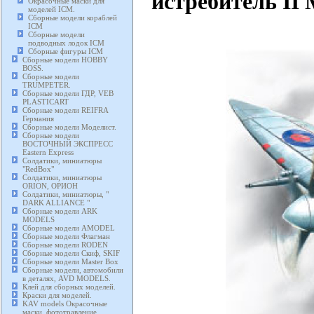
истребитель II
Окрасочные маски для
моделей ICM.
Сборные модели кораблей
ICM
Сборные модели
подводных лодок ICM
Сборные фигуры ICM
Сборные модели HOBBY
BOSS.
Сборные модели
TRUMPETER.
Сборные модели ГДР, VEB
PLASTICART
Сборные модели REIFRA
Германия
Сборные модели Моделист.
Сборные модели
ВОСТОЧНЫЙ ЭКСПРЕСС
Eastern Express
Солдатики, миниатюры
"RedBox"
Солдатики, миниатюры
ORION, ОРИОН
Солдатики, миниатюры, "
DARK ALLIANCE "
Сборные модели ARK
MODELS
Сборные модели AMODEL
Сборные модели Флагман
Сборные модели RODEN
Сборные модели Скиф, SKIF
Сборные модели Master Box
Сборные модели, автомобили
в деталях, AVD MODELS.
Клей для сборных моделей.
Краски для моделей.
KAV models Окрасочные
маски, фототравление,