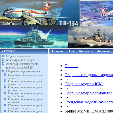
Главная.
О нас.
Контакты.
Доставка.
Модели самолётов.
Коллекционные модели
Аэрографы компрессоры,
Главная
инструменты ХОББИ.
>
Сборные стендовые модели.
Сборные стендовые модели
Стендовые сборные модели
танков.
>
Сборные стендовые модели
Сборные модели ICM.
самолетов.
Сборные стендовые модели
>
вертолетов.
Сборные модели самолетов
Сборные стендовые модели
автомобилей.
>
Сборные стендовые модели
Стендовые модели самолето
кораблей.
Сборные стендовые модели
>
подводных лодок.
Spitfire Mk.VII ICM Art.: 
Сборные стендовые модели