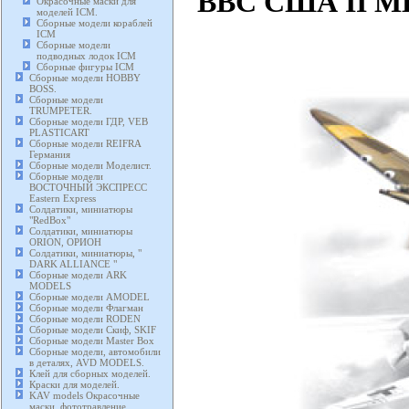
ВВС США II М
Окрасочные маски для
моделей ICM.
Сборные модели кораблей
ICM
Сборные модели
подводных лодок ICM
Сборные фигуры ICM
Сборные модели HOBBY
BOSS.
Сборные модели
TRUMPETER.
Сборные модели ГДР, VEB
PLASTICART
Сборные модели REIFRA
Германия
Сборные модели Моделист.
Сборные модели
ВОСТОЧНЫЙ ЭКСПРЕСС
Eastern Express
Солдатики, миниатюры
"RedBox"
Солдатики, миниатюры
ORION, ОРИОН
Солдатики, миниатюры, "
DARK ALLIANCE "
Сборные модели ARK
MODELS
Сборные модели AMODEL
Сборные модели Флагман
Сборные модели RODEN
Сборные модели Скиф, SKIF
Сборные модели Master Box
Сборные модели, автомобили
в деталях, AVD MODELS.
Клей для сборных моделей.
Краски для моделей.
KAV models Окрасочные
маски, фототравление,