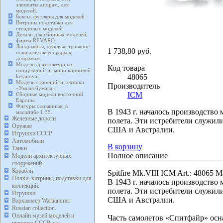
элементы диорам, для
моделей.
Боксы, футляры для моделей
Витрины подставки для
стендовых моделей
Декали для сборных моделей,
фирма REVARO
Ландшафты, деревья, травяное
1 738,80 руб.
покрытия аксессуары к
диорамам.
Модели архитектурных
Код товара
сооружений из мини кирпичей
48065
keranova.
Модели строений и техники
Производитель
«Умная бумага».
ICM
Сборные модели восточной
Европы.
Фигуры оловянные, в
В 1943 г. началось производство
масштабе 1:35.
Железные дороги
полета. Эти истребители служил
Оружие
США и Австралии.
Игрушки СССР
Автомобили
В корзину
Танки
Полное описание
Модели архитектурных
сооружений.
Корабли
Spitfire Mk.VIII ICM Art.: 4806
Полки, витрины, подставки для
В 1943 г. началось производство
коллекций.
полета. Эти истребители служил
Игрушки
США и Австралии.
Вархаммер Warhammer
Russian collection.
Онлайн музей моделей и
Часть самолетов «Спитфайр» оснащ