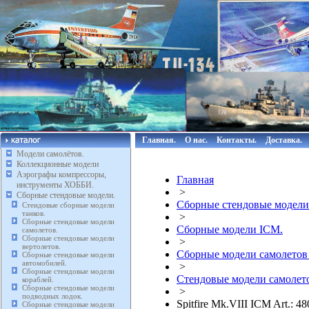
Главная.
О нас.
Контакты.
Доставка.
Модели самолётов.
Коллекционные модели
Аэрографы компрессоры,
Главная
инструменты ХОББИ.
>
Сборные стендовые модели.
Сборные стендовые модели
Стендовые сборные модели
танков.
>
Сборные стендовые модели
Сборные модели ICM.
самолетов.
Сборные стендовые модели
>
вертолетов.
Сборные модели самолетов
Сборные стендовые модели
автомобилей.
>
Сборные стендовые модели
Стендовые модели самолето
кораблей.
Сборные стендовые модели
>
подводных лодок.
Spitfire Mk.VIII ICM Art.:
Сборные стендовые модели