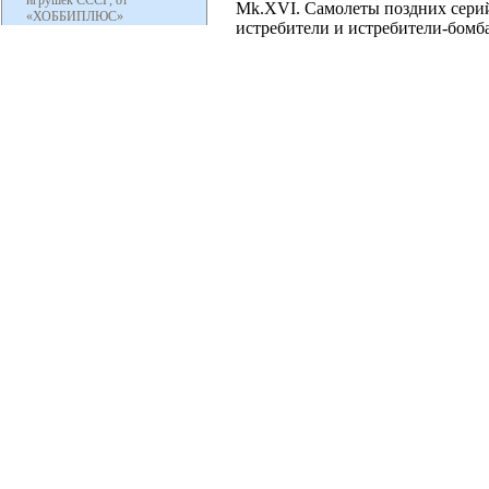
игрушек СССР, от
Mk.XVI. Самолеты поздних серий
«ХОББИПЛЮС»
истребители и истребители-бомб