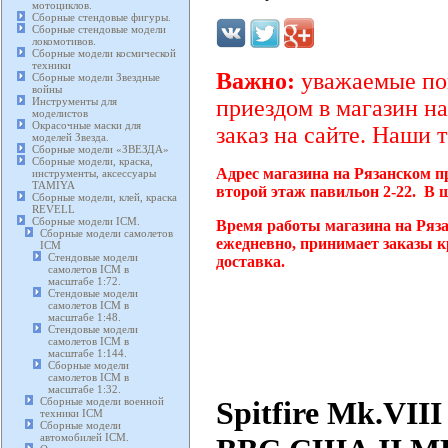
мотоциклов.
Сборные стендовые фигуры.
Сборные стендовые модели
локомотивов.
Сборные модели космической
техники
Важно:
уважаемые пок
Сборные модели Звездные
войны
Инструменты для
приездом в магазин на
моделистов
Окрасочные маски для
заказ на сайте. Наши 
моделей Звезда.
Сборные модели «ЗВЕЗДА»
Сборные модели, краска,
Адрес магазина на Рязанском п
инструменты, аксессуары
TAMIYA
второй этаж павильон 2-22. В 
Сборные модели, клей, краска
REVELL
Сборные модели ICM.
Время работы магазина на Ряза
Сборные модели самолетов
ежедневно, принимает заказы к
ICM
Стендовые модели
доставка.
самолетов ICM в
масштабе 1:72.
Стендовые модели
самолетов ICM в
масштабе 1:48.
Стендовые модели
самолетов ICM в
масштабе 1:144.
Сборные модели
самолетов ICM в
масштабе 1:32.
Spitfire Mk.VII
Сборные модели военной
техники ICM
Сборные модели
автомобилей ICM.