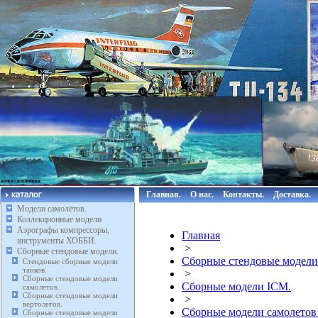
Главная.
О нас.
Контакты.
Доставка.
Модели самолётов.
Коллекционные модели
Аэрографы компрессоры,
Главная
инструменты ХОББИ.
>
Сборные стендовые модели.
Сборные стендовые модели
Стендовые сборные модели
танков.
>
Сборные стендовые модели
Сборные модели ICM.
самолетов.
Сборные стендовые модели
>
вертолетов.
Сборные модели самолетов
Сборные стендовые модели