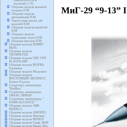
самолетов ICM в
масштабе 1:32.
МиГ-29 “9-13” I
Сборные модели военной
техники ICM
Сборные модели
автомобилей ICM.
Окрасочные маски для
моделей ICM.
Сборные модели кораблей
ICM
Сборные модели
подводных лодок ICM
Сборные фигуры ICM
Сборные модели HOBBY
BOSS.
Сборные модели
TRUMPETER.
Сборные модели ГДР, VEB
PLASTICART
Сборные модели REIFRA
Германия
Сборные модели Моделист.
Сборные модели
ВОСТОЧНЫЙ ЭКСПРЕСС
Eastern Express
Солдатики, миниатюры
"RedBox"
Солдатики, миниатюры
ORION, ОРИОН
Солдатики, миниатюры, "
DARK ALLIANCE "
Сборные модели ARK
MODELS
Сборные модели AMODEL
Сборные модели Флагман
Сборные модели RODEN
Сборные модели Скиф, SKIF
Сборные модели Master Box