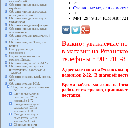
автомобилей.
>
Сборные стендовые модели
Стендовые модели самолето
кораблей.
Сборные стендовые модели
>
подводных лодок.
МиГ-29 “9-13” ICM Art.: 72
Сборные стендовые модели
мотоциклов.
Сборные стендовые фигуры.
Сборные стендовые модели
локомотивов.
Сборные модели космической
техники
Важно:
уважаемые пок
Сборные модели Звездные
войны
Инструменты для
в магазин на Рязанско
моделистов
Окрасочные маски для
телефоны 8 903 200-85
моделей Звезда.
Сборные модели «ЗВЕЗДА»
Сборные модели, краска,
Адрес магазина на Рязанском п
инструменты, аксессуары
TAMIYA
павильон 2-22. В шаговой дост
Сборные модели, клей, краска
REVELL
Сборные модели ICM.
Время работы магазина на Ряз
Сборные модели самолетов
работает ежедневно, принимает
ICM
Стендовые модели
доставка.
самолетов ICM в
масштабе 1:72.
Стендовые модели
самолетов ICM в
масштабе 1:48.
Стендовые модели
самолетов ICM в
масштабе 1:144.
Сборные модели