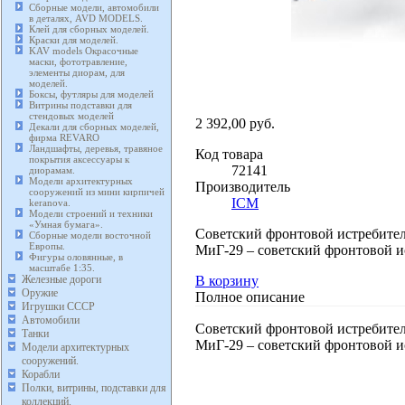
Сборные модели, автомобили
в деталях, AVD MODELS.
Клей для сборных моделей.
Краски для моделей.
KAV models Окрасочные
маски, фототравление,
элементы диорам, для
моделей.
Боксы, футляры для моделей
Витрины подставки для
стендовых моделей
2 392,00 руб.
Декали для сборных моделей,
фирма REVARO
Ландшафты, деревья, травяное
Код товара
покрытия аксессуары к
72141
диорамам.
Модели архитектурных
Производитель
сооружений из мини кирпичей
ICM
keranova.
Модели строений и техники
«Умная бумага».
Советский фронтовой истребите
Сборные модели восточной
Европы.
МиГ-29 – советский фронтовой и
Фигуры оловянные, в
масштабе 1:35.
В корзину
Железные дороги
Оружие
Полное описание
Игрушки СССР
Автомобили
Советский фронтовой истребите
Танки
МиГ-29 – советский фронтовой и
Модели архитектурных
сооружений.
Корабли
Полки, витрины, подставки для
коллекций.