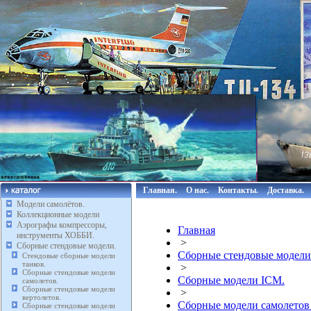
Главная.
О нас.
Контакты.
Доставка.
Модели самолётов.
Коллекционные модели
Аэрографы компрессоры,
Главная
инструменты ХОББИ.
>
Сборные стендовые модели.
Сборные стендовые модели
Стендовые сборные модели
танков.
>
Сборные стендовые модели
Сборные модели ICM.
самолетов.
Сборные стендовые модели
>
вертолетов.
Сборные модели самолетов
Сборные стендовые модели