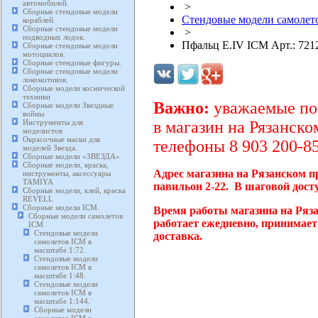
автомобилей.
>
Сборные стендовые модели
Стендовые модели самолето
кораблей.
Сборные стендовые модели
>
подводных лодок.
Пфальц E.IV ICM Арт.: 721
Сборные стендовые модели
мотоциклов.
Сборные стендовые фигуры.
Сборные стендовые модели
локомотивов.
Сборные модели космической
техники
Важно:
уважаемые пок
Сборные модели Звездные
войны
Инструменты для
в магазин на Рязанско
моделистов
Окрасочные маски для
телефоны 8 903 200-85
моделей Звезда.
Сборные модели «ЗВЕЗДА»
Сборные модели, краска,
Адрес магазина на Рязанском п
инструменты, аксессуары
TAMIYA
павильон 2-22. В шаговой дост
Сборные модели, клей, краска
REVELL
Сборные модели ICM.
Время работы магазина на Ряз
Сборные модели самолетов
работает ежедневно, принимает
ICM
Стендовые модели
доставка.
самолетов ICM в
масштабе 1:72.
Стендовые модели
самолетов ICM в
масштабе 1:48.
Стендовые модели
самолетов ICM в
масштабе 1:144.
Сборные модели