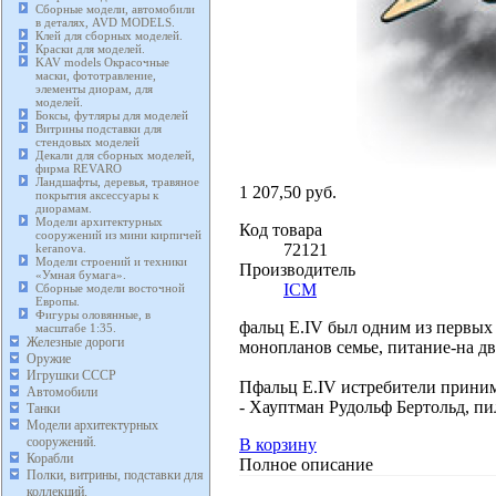
Сборные модели, автомобили
в деталях, AVD MODELS.
Клей для сборных моделей.
Краски для моделей.
KAV models Окрасочные
маски, фототравление,
элементы диорам, для
моделей.
Боксы, футляры для моделей
Витрины подставки для
стендовых моделей
Декали для сборных моделей,
фирма REVARO
Ландшафты, деревья, травяное
1 207,50 руб.
покрытия аксессуары к
диорамам.
Модели архитектурных
Код товара
сооружений из мини кирпичей
72121
keranova.
Модели строений и техники
Производитель
«Умная бумага».
ICM
Сборные модели восточной
Европы.
Фигуры оловянные, в
фальц E.IV был одним из первых 
масштабе 1:35.
Железные дороги
монопланов семье, питание-на дв
Оружие
Игрушки СССР
Пфальц E.IV истребители приним
Автомобили
- Хауптман Рудольф Бертольд, п
Танки
Модели архитектурных
сооружений.
В корзину
Корабли
Полное описание
Полки, витрины, подставки для
коллекций.