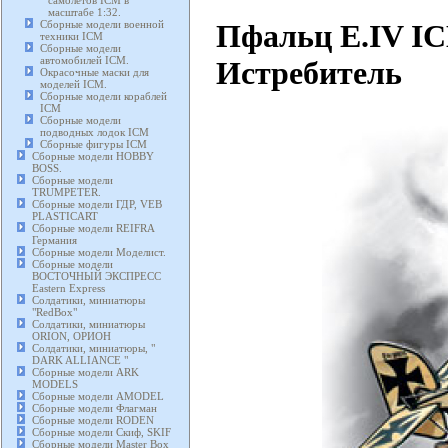
самолетов ICM в
масштабе 1:32.
Пфальц E.IV IC
Сборные модели военной
техники ICM
Сборные модели
автомобилей ICM.
Истребитель
Окрасочные маски для
моделей ICM.
Сборные модели кораблей
ICM
Сборные модели
подводных лодок ICM
Сборные фигуры ICM
Сборные модели HOBBY
BOSS.
Сборные модели
TRUMPETER.
Сборные модели ГДР, VEB
PLASTICART
Сборные модели REIFRA
Германия
Сборные модели Моделист.
Сборные модели
ВОСТОЧНЫЙ ЭКСПРЕСС
Eastern Express
Солдатики, миниатюры
"RedBox"
Солдатики, миниатюры
ORION, ОРИОН
Солдатики, миниатюры, "
DARK ALLIANCE "
Сборные модели ARK
MODELS
Сборные модели AMODEL
Сборные модели Флагман
Сборные модели RODEN
Сборные модели Скиф, SKIF
Сборные модели Master Box