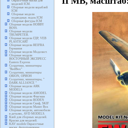
II МВ, масштаб:
Окрасочные маски для
моделей ICM.
Сборные модели кораблей
ICM
Сборные модели
подводных лодок ICM
Сборные фигуры ICM
Сборные модели HOBBY
BOSS.
Сборные модели
TRUMPETER.
Сборные модели ГДР, VEB
PLASTICART
Сборные модели REIFRA
Германия
Сборные модели Моделист.
Сборные модели
ВОСТОЧНЫЙ ЭКСПРЕСС
Eastern Express
Солдатики, миниатюры
"RedBox"
Солдатики, миниатюры
ORION, ОРИОН
Солдатики, миниатюры, "
DARK ALLIANCE "
Сборные модели ARK
MODELS
Сборные модели AMODEL
Сборные модели Флагман
Сборные модели RODEN
Сборные модели Скиф, SKIF
Сборные модели Master Box
Сборные модели, автомобили
в деталях, AVD MODELS.
Клей для сборных моделей.
Краски для моделей.
KAV models Окрасочные
маски, фототравление,