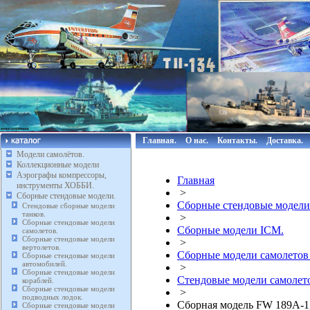
Главная.
О нас.
Контакты.
Доставка.
Модели самолётов.
Коллекционные модели
Аэрографы компрессоры,
Главная
инструменты ХОББИ.
>
Сборные стендовые модели.
Сборные стендовые модели
Стендовые сборные модели
танков.
>
Сборные стендовые модели
Сборные модели ICM.
самолетов.
Сборные стендовые модели
>
вертолетов.
Сборные модели самолетов
Сборные стендовые модели
автомобилей.
>
Сборные стендовые модели
Стендовые модели самолето
кораблей.
Сборные стендовые модели
>
подводных лодок.
Сборная модель FW 189A-1, 
Сборные стендовые модели