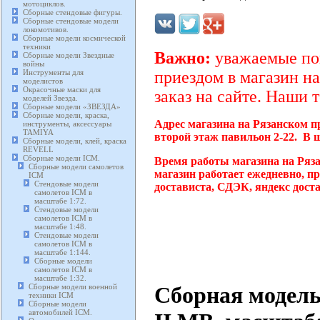
мотоциклов.
Сборные стендовые фигуры.
Сборные стендовые модели
локомотивов.
Сборные модели космической
техники
Важно:
уважаемые пок
Сборные модели Звездные
войны
Инструменты для
приездом в магазин на
моделистов
Окрасочные маски для
заказ на сайте. Наши 
моделей Звезда.
Сборные модели «ЗВЕЗДА»
Сборные модели, краска,
Адрес магазина на Рязанском п
инструменты, аксессуары
TAMIYA
второй этаж павильон 2-22. В 
Сборные модели, клей, краска
REVELL
Сборные модели ICM.
Время работы магазина на Ряз
Сборные модели самолетов
магазин работает ежедневно, п
ICM
Стендовые модели
достависта, СДЭК, яндекс дост
самолетов ICM в
масштабе 1:72.
Стендовые модели
самолетов ICM в
масштабе 1:48.
Стендовые модели
самолетов ICM в
масштабе 1:144.
Сборные модели
самолетов ICM в
масштабе 1:32.
Сборная модель
Сборные модели военной
техники ICM
Сборные модели
автомобилей ICM.