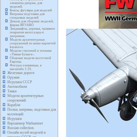
элементы диорам, для
моделей.
Боксы, футляры для моделей
Витрины подставки для
стендовых моделей
Декали для сборных моделей,
фирма REVARO
Ландшафты, деревья, травяное
покрытия аксессуары к
диорамам.
Модели архитектурных
сооружений из мини кирпичей
keranova.
Модели строений и техники
«Умная бумага».
Сборные модели восточной
Европы.
Фигуры оловянные, в
масштабе 1:35.
Железные дороги
Оружие
Игрушки СССР
Автомобили
Танки
Модели архитектурных
сооружений.
Корабли
Полки, витрины, подставки для
коллекций.
Игрушки
Вархаммер Warhammer
Russian collection.
Онлайн музей моделей и