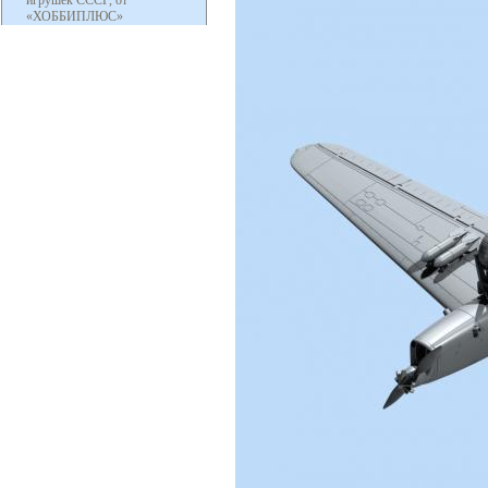
игрушек СССР, от
«ХОББИПЛЮС»