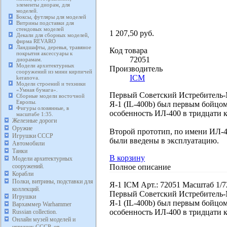
элементы диорам, для
моделей.
Боксы, футляры для моделей
Витрины подставки для
стендовых моделей
1 207,50 руб.
Декали для сборных моделей,
фирма REVARO
Ландшафты, деревья, травяное
Код товара
покрытия аксессуары к
72051
диорамам.
Модели архитектурных
Производитель
сооружений из мини кирпичей
ICM
keranova.
Модели строений и техники
«Умная бумага».
Первый Советский Истребитель
Сборные модели восточной
Европы.
Я-1 (IL-400b) был первым бойцо
Фигуры оловянные, в
особенность ИЛ-400 в тридцати 
масштабе 1:35.
Железные дороги
Оружие
Второй прототип, по имени ИЛ-40
Игрушки СССР
были введены в эксплуатацию.
Автомобили
Танки
В корзину
Модели архитектурных
Полное описание
сооружений.
Корабли
Полки, витрины, подставки для
Я-1 ICM Арт.: 72051 Масштаб 1/7
коллекций.
Первый Советский Истребитель
Игрушки
Я-1 (IL-400b) был первым бойцо
Вархаммер Warhammer
особенность ИЛ-400 в тридцати 
Russian collection.
Онлайн музей моделей и