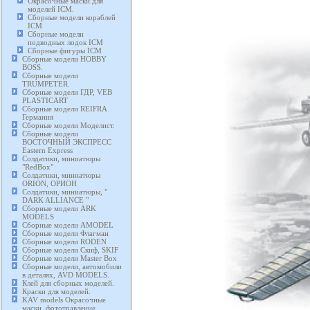
Окрасочные маски для
моделей ICM.
Сборные модели кораблей
ICM
Сборные модели
подводных лодок ICM
Сборные фигуры ICM
Сборные модели HOBBY
BOSS.
Сборные модели
TRUMPETER.
Сборные модели ГДР, VEB
PLASTICART
Сборные модели REIFRA
Германия
Сборные модели Моделист.
Сборные модели
ВОСТОЧНЫЙ ЭКСПРЕСС
Eastern Express
Солдатики, миниатюры
"RedBox"
Солдатики, миниатюры
ORION, ОРИОН
Солдатики, миниатюры, "
DARK ALLIANCE "
Сборные модели ARK
MODELS
Сборные модели AMODEL
Сборные модели Флагман
Сборные модели RODEN
Сборные модели Скиф, SKIF
Сборные модели Master Box
Сборные модели, автомобили
в деталях, AVD MODELS.
Клей для сборных моделей.
Краски для моделей.
KAV models Окрасочные
маски, фототравление,