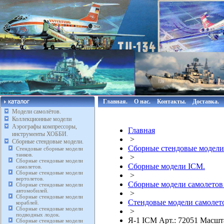
Главная.
О нас.
Контакты.
Доставка.
Модели самолётов.
Коллекционные модели
Аэрографы компрессоры,
Главная
инструменты ХОББИ.
>
Сборные стендовые модели.
Сборные стендовые модели
Стендовые сборные модели
танков.
>
Сборные стендовые модели
Сборные модели ICM.
самолетов.
Сборные стендовые модели
>
вертолетов.
Сборные модели самолетов
Сборные стендовые модели
автомобилей.
>
Сборные стендовые модели
Стендовые модели самолето
кораблей.
Сборные стендовые модели
>
подводных лодок.
Я-1 ICM Арт.: 72051 Масшт
Сборные стендовые модели