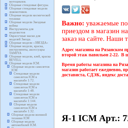
мотоциклов.
Сборные стендовые фигуры.
Сборные стендовые модели
локомотивов.
Сборные модели космической
техники
Важно:
уважаемые пок
Сборные модели Звездные
войны
Инструменты для
приездом в магазин на
моделистов
Окрасочные маски для
заказ на сайте. Наши 
моделей Звезда.
Сборные модели «ЗВЕЗДА»
Сборные модели, краска,
Адрес магазина на Рязанском п
инструменты, аксессуары
TAMIYA
второй этаж павильон 2-22. В 
Сборные модели, клей, краска
REVELL
Сборные модели ICM.
Время работы магазина на Ряз
Сборные модели самолетов
магазин работает ежедневно, п
ICM
Стендовые модели
достависта, СДЭК, яндекс дост
самолетов ICM в
масштабе 1:72.
Стендовые модели
самолетов ICM в
масштабе 1:48.
Стендовые модели
самолетов ICM в
масштабе 1:144.
Сборные модели
самолетов ICM в
масштабе 1:32.
Я-1 ICM Арт.: 
Сборные модели военной
техники ICM
Сборные модели
автомобилей ICM.