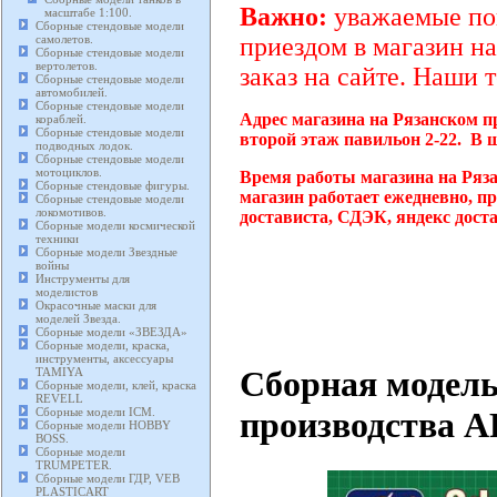
Важно:
уважаемые пок
масштабе 1:100.
Сборные стендовые модели
самолетов.
приездом в магазин на
Сборные стендовые модели
вертолетов.
заказ на сайте. Наши 
Сборные стендовые модели
автомобилей.
Сборные стендовые модели
Адрес магазина на Рязанском п
кораблей.
Сборные стендовые модели
второй этаж павильон 2-22. В 
подводных лодок.
Сборные стендовые модели
мотоциклов.
Время работы магазина на Ряз
Сборные стендовые фигуры.
магазин работает ежедневно, п
Сборные стендовые модели
локомотивов.
достависта, СДЭК, яндекс дост
Сборные модели космической
техники
Сборные модели Звездные
войны
Инструменты для
моделистов
Окрасочные маски для
моделей Звезда.
Сборные модели «ЗВЕЗДА»
Сборные модели, краска,
инструменты, аксессуары
Сборная модель
TAMIYA
Сборные модели, клей, краска
REVELL
Сборные модели ICM.
производства A
Сборные модели HOBBY
BOSS.
Сборные модели
TRUMPETER.
Сборные модели ГДР, VEB
PLASTICART