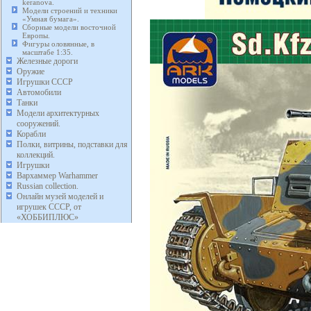
keranova.
Модели строений и техники
«Умная бумага».
Сборные модели восточной
Европы.
Фигуры оловянные, в
масштабе 1:35.
Железные дороги
Оружие
Игрушки СССР
Автомобили
Танки
Модели архитектурных
сооружений.
Корабли
Полки, витрины, подставки для
коллекций.
Игрушки
Вархаммер Warhammer
Russian collection.
Онлайн музей моделей и
игрушек СССР, от
«ХОББИПЛЮС»