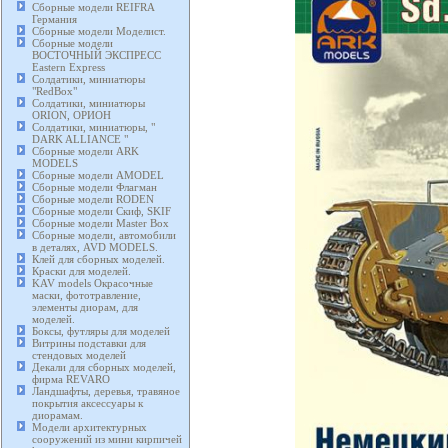
Сборные модели REIFRA
Германия
Сборные модели Моделист.
Сборные модели
ВОСТОЧНЫЙ ЭКСПРЕСС
Eastern Express
Солдатики, миниатюры
"RedBox"
Солдатики, миниатюры
ORION, ОРИОН
Солдатики, миниатюры, "
DARK ALLIANCE "
Сборные модели ARK
MODELS
Сборные модели AMODEL
Сборные модели Флагман
Сборные модели RODEN
Сборные модели Скиф, SKIF
Сборные модели Master Box
Сборные модели, автомобили
в деталях, AVD MODELS.
Клей для сборных моделей.
Краски для моделей.
KAV models Окрасочные
маски, фототравление,
элементы диорам, для
моделей.
Боксы, футляры для моделей
Витрины подставки для
стендовых моделей
Декали для сборных моделей,
фирма REVARO
Ландшафты, деревья, травяное
покрытия аксессуары к
диорамам.
Модели архитектурных
сооружений из мини кирпичей