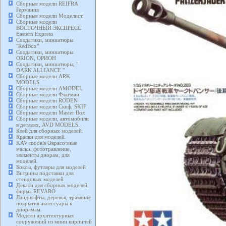
Сборные модели REIFRA
Германия
Сборные модели Моделист.
Сборные модели
ВОСТОЧНЫЙ ЭКСПРЕСС
Eastern Express
Солдатики, миниатюры
"RedBox"
Солдатики, миниатюры
ORION, ОРИОН
Солдатики, миниатюры, "
DARK ALLIANCE "
Сборные модели ARK
MODELS
Сборные модели AMODEL
Сборные модели Флагман
Сборные модели RODEN
Сборные модели Скиф, SKIF
Сборные модели Master Box
Сборные модели, автомобили
в деталях, AVD MODELS.
Клей для сборных моделей.
Краски для моделей.
KAV models Окрасочные
маски, фототравление,
элементы диорам, для
моделей.
Боксы, футляры для моделей
Витрины подставки для
стендовых моделей
Декали для сборных моделей,
фирма REVARO
Ландшафты, деревья, травяное
покрытия аксессуары к
диорамам.
Модели архитектурных
сооружений из мини кирпичей