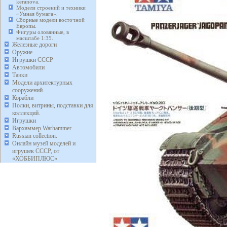
keranova.
Модели строений и техники
«Умная бумага».
Сборные модели восточной
Европы.
Фигуры оловянные, в
масштабе 1:35.
Железные дороги
Оружие
Игрушки СССР
Автомобили
Танки
Модели архитектурных
сооружений.
Корабли
Полки, витрины, подставки для
коллекций.
Игрушки
Вархаммер Warhammer
Russian collection.
Онлайн музей моделей и
игрушек СССР, от
«ХОББИПЛЮС»