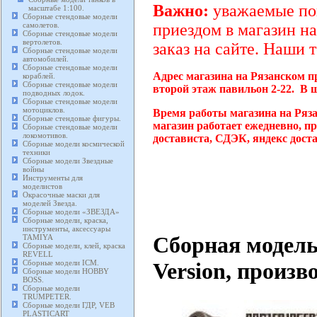
Важно:
уважаемые пок
масштабе 1:100.
Сборные стендовые модели
самолетов.
приездом в магазин на
Сборные стендовые модели
вертолетов.
заказ на сайте. Наши 
Сборные стендовые модели
автомобилей.
Сборные стендовые модели
Адрес магазина на Рязанском п
кораблей.
Сборные стендовые модели
второй этаж павильон 2-22. В 
подводных лодок.
Сборные стендовые модели
мотоциклов.
Время работы магазина на Ряз
Сборные стендовые фигуры.
магазин работает ежедневно, п
Сборные стендовые модели
локомотивов.
достависта, СДЭК, яндекс дост
Сборные модели космической
техники
Сборные модели Звездные
войны
Инструменты для
моделистов
Окрасочные маски для
моделей Звезда.
Сборные модели «ЗВЕЗДА»
Сборные модели, краска,
инструменты, аксессуары
Сборная модел
TAMIYA
Сборные модели, клей, краска
REVELL
Сборные модели ICM.
Version, произ
Сборные модели HOBBY
BOSS.
Сборные модели
TRUMPETER.
Сборные модели ГДР, VEB
PLASTICART