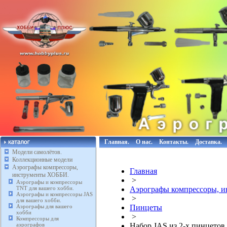
Главная.
О нас.
Контакты.
Доставка.
Модели самолётов.
Коллекционные модели
Аэрографы компрессоры,
Главная
инструменты ХОББИ.
>
Аэрографы и компрессоры
TNT для вашего хобби.
Аэрографы компрессоры, 
Аэрографы и компрессоры JAS
>
для вашего хобби.
Аэрографы для вашего
Пинцеты
хобби
>
Компрессоры для
аэрографов
Набор JAS из 2-х пинцетов