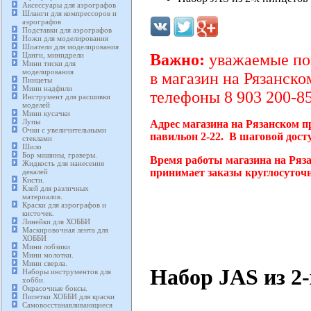
Аксессуары для аэрографов
Шланги для компрессоров и
аэрографов
Подставки для аэрографов
Ножи для моделирования
Шпатели для моделирования
Цанги, минидрели
Важно:
уважаемые пок
Мини тиски для
моделирования
в магазин на Рязанско
Пинцеты
Мини надфили
телефоны 8 903 200-85
Инструмент для расшивки
моделей
Мини кусачки
Лупы
Адрес магазина на Рязанском п
Очки с увеличительными
павильон 2-22. В шаговой дост
стеклами
Шило
Бор машины, граверы.
Время работы магазина на Ряза
Жидкость для нанесения
принимает заказы круглосуточн
декалей
Кисти.
Клей для различных
материалов.
Краски для аэрографов и
кисточек.
Линейки для ХОББИ
Маскировочная лента для
ХОББИ
Мини лобзики
Мини молотки.
Мини сверла.
Набор JAS из 2
Наборы инструментов для
хобби.
Окрасочные боксы.
Пипетки ХОББИ для краски
Самовосстанавливающиеся