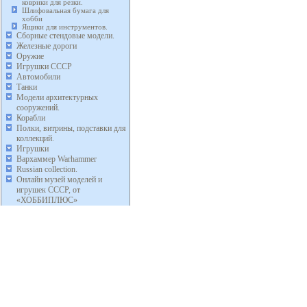
коврики для резки.
Шлифовальная бумага для
хобби
Ящики для инструментов.
Сборные стендовые модели.
Железные дороги
Оружие
Игрушки СССР
Автомобили
Танки
Модели архитектурных
сооружений.
Корабли
Полки, витрины, подставки для
коллекций.
Игрушки
Вархаммер Warhammer
Russian collection.
Онлайн музей моделей и
игрушек СССР, от
«ХОББИПЛЮС»