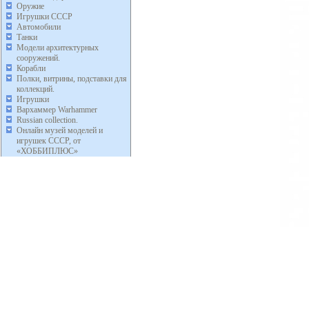
Оружие
Игрушки СССР
Автомобили
Танки
Модели архитектурных
сооружений.
Корабли
Полки, витрины, подставки для
коллекций.
Игрушки
Вархаммер Warhammer
Russian collection.
Онлайн музей моделей и
игрушек СССР, от
«ХОББИПЛЮС»