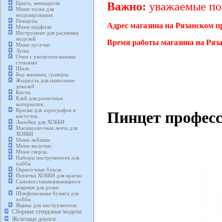
Цанги, минидрели
Важно:
уважаемые пок
Мини тиски для
моделирования
Пинцеты
Адрес магазина на Рязанском п
Мини надфили
Инструмент для расшивки
моделей
Время работы магазина на Ряза
Мини кусачки
Лупы
Очки с увеличительными
стеклами
Шило
Бор машины, граверы.
Жидкость для нанесения
декалей
Кисти.
Клей для различных
материалов.
Краски для аэрографов и
Пинцет професс
кисточек.
Линейки для ХОББИ
Маскировочная лента для
ХОББИ
Мини лобзики
Мини молотки.
Мини сверла.
Наборы инструментов для
хобби.
Окрасочные боксы.
Пипетки ХОББИ для краски
Самовосстанавливающиеся
коврики для резки.
Шлифовальная бумага для
хобби
Ящики для инструментов.
Сборные стендовые модели.
Железные дороги