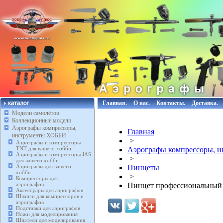
Главная.
О нас.
Контакты.
Доставка.
Модели самолётов.
Коллекционные модели
Аэрографы компрессоры,
Главная
инструменты ХОББИ.
>
Аэрографы и компрессоры
TNT для вашего хобби.
Аэрографы компрессоры, 
Аэрографы и компрессоры JAS
>
для вашего хобби.
Аэрографы для вашего
Пинцеты
хобби
>
Компрессоры для
аэрографов
Пинцет профессиональный 
Аксессуары для аэрографов
Шланги для компрессоров и
аэрографов
Подставки для аэрографов
Ножи для моделирования
Шпатели для моделирования