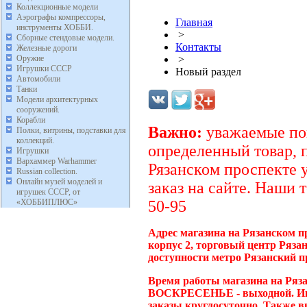
Коллекционные модели
Аэрографы компрессоры,
Главная
инструменты ХОББИ.
>
Сборные стендовые модели.
Контакты
Железные дороги
Оружие
>
Игрушки СССР
Новый раздел
Автомобили
Танки
Модели архитектурных
сооружений.
Корабли
Важно:
уважаемые пок
Полки, витрины, подставки для
коллекций.
определенный товар, 
Игрушки
Вархаммер Warhammer
Рязанском проспекте 
Russian collection.
Онлайн музей моделей и
заказ на сайте. Наши 
игрушек СССР, от
«ХОББИПЛЮС»
50-95
Адрес магазина на Рязанском п
корпус 2, торговый центр Ряза
доступности метро Рязанский п
Время работы магазина на Ряза
ВОСКРЕСЕНЬЕ - выходной. Инт
заказы круглосуточно. Также в