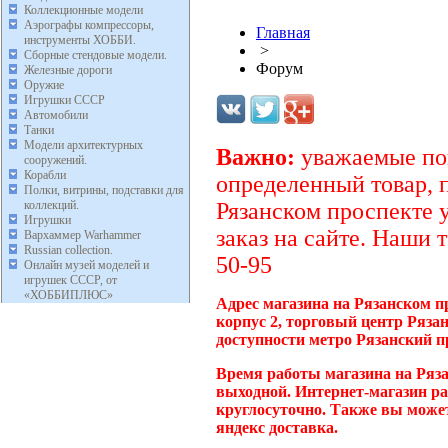
Коллекционные модели
Аэрографы компрессоры,
Главная
инструменты ХОББИ.
>
Сборные стендовые модели.
Форум
Железные дороги
Оружие
Игрушки СССР
Автомобили
Танки
Модели архитектурных
Важно:
уважаемые пок
сооружений.
Корабли
определенный товар, 
Полки, витрины, подставки для
коллекций.
Рязанском проспекте 
Игрушки
заказ на сайте. Наши 
Вархаммер Warhammer
Russian collection.
50-95
Онлайн музей моделей и
игрушек СССР, от
«ХОББИПЛЮС»
Адрес магазина на Рязанском п
корпус 2, торговый центр Ряза
доступности метро Рязанский п
Время работы магазина на Ряза
выходной. Интернет-магазин ра
круглосуточно. Также вы может
яндекс доставка.