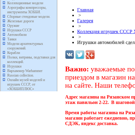
Коллекционные модели
Аэрографы компрессоры,
Главная
инструменты ХОББИ.
>
Сборные стендовые модели.
Галерея
Железные дороги
Оружие
>
Игрушки СССР
Коллекция игрушек ССС
Автомобили
>
Танки
Игрушки автомобилей сде
Модели архитектурных
сооружений.
Корабли
Полки, витрины, подставки для
коллекций.
Игрушки
Важно:
уважаемые пок
Вархаммер Warhammer
Russian collection.
приездом в магазин на
Онлайн музей моделей и
на сайте. Наши телефо
игрушек СССР, от
«ХОББИПЛЮС»
Адрес магазина на Рязанском п
этаж павильон 2-22. В шаговой
Время работы магазина на Ряз
магазин работает ежедневно, п
СДЭК, яндекс доставка.