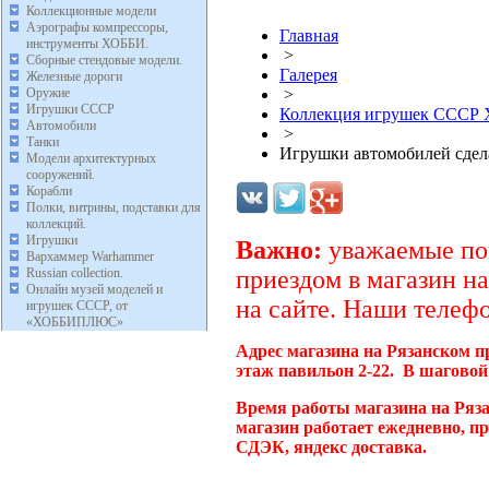
Коллекционные модели
Аэрографы компрессоры,
Главная
инструменты ХОББИ.
>
Сборные стендовые модели.
Галерея
Железные дороги
Оружие
>
Игрушки СССР
Коллекция игрушек ССС
Автомобили
>
Танки
Игрушки автомобилей сде
Модели архитектурных
сооружений.
Корабли
Полки, витрины, подставки для
коллекций.
Игрушки
Важно:
уважаемые пок
Вархаммер Warhammer
Russian collection.
приездом в магазин на
Онлайн музей моделей и
на сайте. Наши телефо
игрушек СССР, от
«ХОББИПЛЮС»
Адрес магазина на Рязанском п
этаж павильон 2-22. В шаговой
Время работы магазина на Ряз
магазин работает ежедневно, п
СДЭК, яндекс доставка.