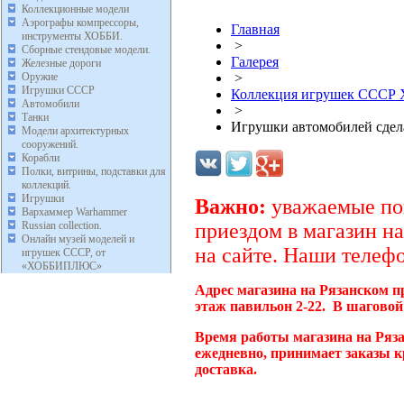
Коллекционные модели
Аэрографы компрессоры,
Главная
инструменты ХОББИ.
>
Сборные стендовые модели.
Галерея
Железные дороги
Оружие
>
Игрушки СССР
Коллекция игрушек ССС
Автомобили
>
Танки
Игрушки автомобилей сде
Модели архитектурных
сооружений.
Корабли
Полки, витрины, подставки для
коллекций.
Игрушки
Важно:
уважаемые пок
Вархаммер Warhammer
Russian collection.
приездом в магазин на
Онлайн музей моделей и
на сайте. Наши телефо
игрушек СССР, от
«ХОББИПЛЮС»
Адрес магазина на Рязанском п
этаж павильон 2-22. В шаговой
Время работы магазина на Ряза
ежедневно, принимает заказы к
доставка.