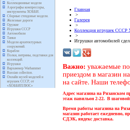
Коллекционные модели
Аэрографы компрессоры,
Главная
инструменты ХОББИ.
>
Сборные стендовые модели.
Галерея
Железные дороги
Оружие
>
Игрушки СССР
Коллекция игрушек ССС
Автомобили
>
Танки
Игрушки автомобилей сде
Модели архитектурных
сооружений.
Корабли
Полки, витрины, подставки для
коллекций.
Игрушки
Важно:
уважаемые пок
Вархаммер Warhammer
Russian collection.
приездом в магазин на
Онлайн музей моделей и
на сайте. Наши телефо
игрушек СССР, от
«ХОББИПЛЮС»
Адрес магазина на Рязанском п
этаж павильон 2-22. В шаговой
Время работы магазина на Ряз
магазин работает ежедневно, п
СДЭК, яндекс доставка.