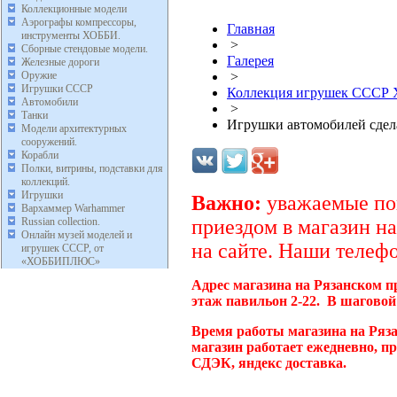
Коллекционные модели
Аэрографы компрессоры,
Главная
инструменты ХОББИ.
>
Сборные стендовые модели.
Галерея
Железные дороги
Оружие
>
Игрушки СССР
Коллекция игрушек ССС
Автомобили
>
Танки
Игрушки автомобилей сде
Модели архитектурных
сооружений.
Корабли
Полки, витрины, подставки для
коллекций.
Игрушки
Важно:
уважаемые пок
Вархаммер Warhammer
Russian collection.
приездом в магазин на
Онлайн музей моделей и
на сайте. Наши телефо
игрушек СССР, от
«ХОББИПЛЮС»
Адрес магазина на Рязанском п
этаж павильон 2-22. В шаговой
Время работы магазина на Ряз
магазин работает ежедневно, п
СДЭК, яндекс доставка.