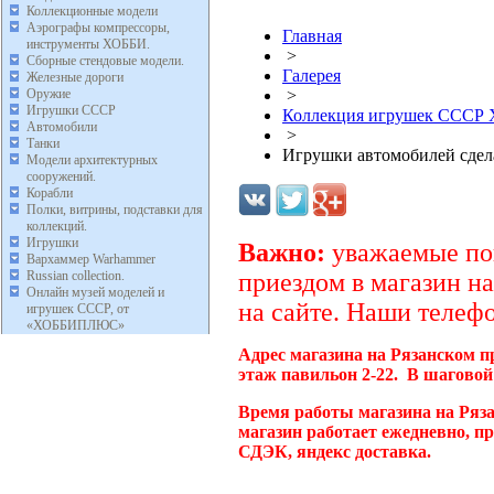
Коллекционные модели
Аэрографы компрессоры,
Главная
инструменты ХОББИ.
>
Сборные стендовые модели.
Галерея
Железные дороги
Оружие
>
Игрушки СССР
Коллекция игрушек ССС
Автомобили
>
Танки
Игрушки автомобилей сде
Модели архитектурных
сооружений.
Корабли
Полки, витрины, подставки для
коллекций.
Игрушки
Важно:
уважаемые пок
Вархаммер Warhammer
Russian collection.
приездом в магазин на
Онлайн музей моделей и
на сайте. Наши телефо
игрушек СССР, от
«ХОББИПЛЮС»
Адрес магазина на Рязанском п
этаж павильон 2-22. В шаговой
Время работы магазина на Ряз
магазин работает ежедневно, п
СДЭК, яндекс доставка.