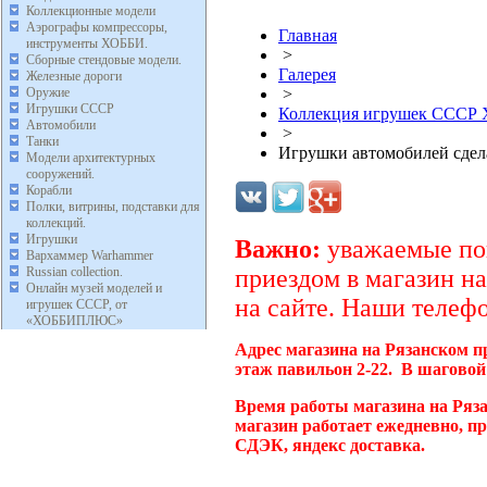
Коллекционные модели
Аэрографы компрессоры,
Главная
инструменты ХОББИ.
>
Сборные стендовые модели.
Галерея
Железные дороги
Оружие
>
Игрушки СССР
Коллекция игрушек ССС
Автомобили
>
Танки
Игрушки автомобилей сде
Модели архитектурных
сооружений.
Корабли
Полки, витрины, подставки для
коллекций.
Игрушки
Важно:
уважаемые пок
Вархаммер Warhammer
Russian collection.
приездом в магазин на
Онлайн музей моделей и
на сайте. Наши телефо
игрушек СССР, от
«ХОББИПЛЮС»
Адрес магазина на Рязанском п
этаж павильон 2-22. В шаговой
Время работы магазина на Ряз
магазин работает ежедневно, п
СДЭК, яндекс доставка.