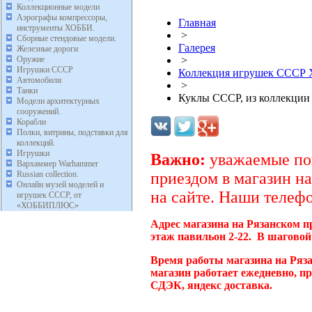
Коллекционные модели
Аэрографы компрессоры,
Главная
инструменты ХОББИ.
>
Сборные стендовые модели.
Галерея
Железные дороги
Оружие
>
Игрушки СССР
Коллекция игрушек ССС
Автомобили
>
Танки
Куклы СССР, из коллекци
Модели архитектурных
сооружений.
Корабли
Полки, витрины, подставки для
коллекций.
Игрушки
Важно:
уважаемые пок
Вархаммер Warhammer
Russian collection.
приездом в магазин на
Онлайн музей моделей и
на сайте. Наши телефо
игрушек СССР, от
«ХОББИПЛЮС»
Адрес магазина на Рязанском п
этаж павильон 2-22. В шаговой
Время работы магазина на Ряз
магазин работает ежедневно, п
СДЭК, яндекс доставка.