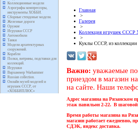
Коллекционные модели
Аэрографы компрессоры,
Главная
инструменты ХОББИ.
>
Сборные стендовые модели.
Галерея
Железные дороги
Оружие
>
Игрушки СССР
Коллекция игрушек ССС
Автомобили
>
Танки
Куклы СССР, из коллекци
Модели архитектурных
сооружений.
Корабли
Полки, витрины, подставки для
коллекций.
Игрушки
Важно:
уважаемые пок
Вархаммер Warhammer
Russian collection.
приездом в магазин на
Онлайн музей моделей и
на сайте. Наши телефо
игрушек СССР, от
«ХОББИПЛЮС»
Адрес магазина на Рязанском п
этаж павильон 2-22. В шаговой
Время работы магазина на Ряз
магазин работает ежедневно, п
СДЭК, яндекс доставка.