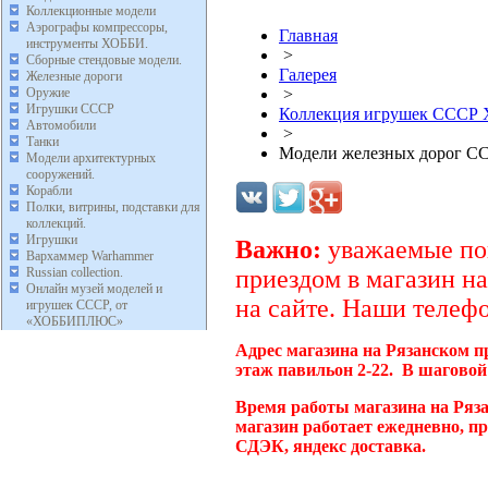
Коллекционные модели
Аэрографы компрессоры,
Главная
инструменты ХОББИ.
>
Сборные стендовые модели.
Галерея
Железные дороги
Оружие
>
Игрушки СССР
Коллекция игрушек ССС
Автомобили
>
Танки
Модели железных дорог С
Модели архитектурных
сооружений.
Корабли
Полки, витрины, подставки для
коллекций.
Игрушки
Важно:
уважаемые пок
Вархаммер Warhammer
Russian collection.
приездом в магазин на
Онлайн музей моделей и
на сайте. Наши телефо
игрушек СССР, от
«ХОББИПЛЮС»
Адрес магазина на Рязанском п
этаж павильон 2-22. В шаговой
Время работы магазина на Ряз
магазин работает ежедневно, п
СДЭК, яндекс доставка.