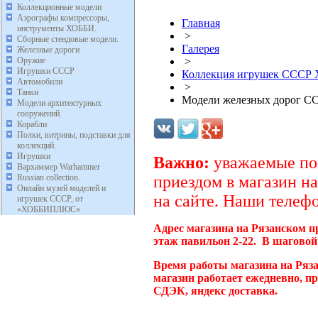
Коллекционные модели
Аэрографы компрессоры,
Главная
инструменты ХОББИ.
>
Сборные стендовые модели.
Галерея
Железные дороги
Оружие
>
Игрушки СССР
Коллекция игрушек ССС
Автомобили
>
Танки
Модели железных дорог С
Модели архитектурных
сооружений.
Корабли
Полки, витрины, подставки для
коллекций.
Игрушки
Важно:
уважаемые пок
Вархаммер Warhammer
Russian collection.
приездом в магазин на
Онлайн музей моделей и
на сайте. Наши телефо
игрушек СССР, от
«ХОББИПЛЮС»
Адрес магазина на Рязанском п
этаж павильон 2-22. В шаговой
Время работы магазина на Ряз
магазин работает ежедневно, п
СДЭК, яндекс доставка.