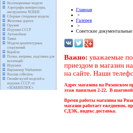
Коллекционные модели
Аэрографы компрессоры,
Главная
инструменты ХОББИ.
>
Сборные стендовые модели.
Галерея
Железные дороги
Оружие
>
Игрушки СССР
Советские документальные
Автомобили
Танки
Модели архитектурных
сооружений.
Корабли
Важно:
уважаемые пок
Полки, витрины, подставки для
коллекций.
приездом в магазин на
Игрушки
Вархаммер Warhammer
на сайте. Наши телефо
Russian collection.
Онлайн музей моделей и
игрушек СССР, от
Адрес магазина на Рязанском п
«ХОББИПЛЮС»
этаж павильон 2-22. В шаговой
Время работы магазина на Ряз
магазин работает ежедневно, п
СДЭК, яндекс доставка.