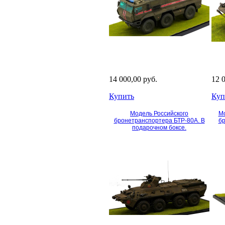
14 000,00 руб.
12 
Купить
Куп
Модель Российского
Мо
бронетранспортера БТР-80А. В
бр
подарочном боксе.