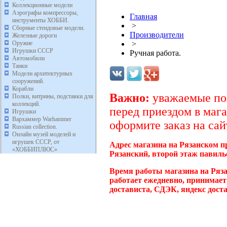
Коллекционные модели
Аэрографы компрессоры,
Главная
инструменты ХОББИ.
>
Сборные стендовые модели.
Производители
Железные дороги
Оружие
>
Игрушки СССР
Ручная работа.
Автомобили
Танки
Модели архитектурных
сооружений.
Корабли
Важно:
уважаемые пок
Полки, витрины, подставки для
коллекций.
перед приездом в мага
Игрушки
Вархаммер Warhammer
оформите заказ на сай
Russian collection.
Онлайн музей моделей и
игрушек СССР, от
Адрес магазина на Рязанском п
«ХОББИПЛЮС»
Рязанский, второй этаж павиль
Время работы магазина на Ряза
работает ежедневно, принимает
достависта, СДЭК, яндекс дост