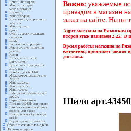
Цанги, минидрели
Важно:
уважаемые пок
Мини тиски для
моделирования
приездом в магазин на
Пинцеты
Мини надфили
заказ на сайте. Наши 
Инструмент для расшивки
моделей
Мини кусачки
Лупы
Адрес магазина на Рязанском п
Очки с увеличительными
второй этаж павильон 2-22. В 
стеклами
Шило
Бор машины, граверы.
Время работы магазина на Ряза
Жидкость для нанесения
ежедневно, принимает заказы к
декалей
Кисти.
доставка.
Клей для различных
материалов.
Краски для аэрографов и
кисточек.
Линейки для ХОББИ
Маскировочная лента для
ХОББИ
Мини лобзики
Мини молотки.
Мини сверла.
Наборы инструментов для
хобби.
Шило арт.43450
Окрасочные боксы.
Пипетки ХОББИ для краски
Самовосстанавливающиеся
коврики для резки.
Шлифовальная бумага для
хобби
Ящики для инструментов.
Сборные стендовые модели.
Железные дороги