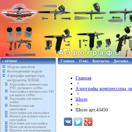
Главная.
О нас.
Контакты.
Доставка.
Модели самолётов.
Коллекционные модели
Аэрографы компрессоры,
Главная
инструменты ХОББИ.
>
Аэрографы и компрессоры
TNT для вашего хобби.
Аэрографы компрессоры, 
Аэрографы и компрессоры JAS
>
для вашего хобби.
Аэрографы для вашего
Шило
хобби
>
Компрессоры для
аэрографов
Шило арт.43450
Аксессуары для аэрографов
Шланги для компрессоров и
аэрографов
Подставки для аэрографов
Ножи для моделирования
Шпатели для моделирования