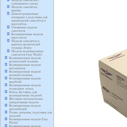
Модели самолетов с
освещением салона.
Модели самолётов,
крылья.
Демонстрационные
площадки и подставки для
авиамоделей самолётов и
вертолётов.
Оловянные модели
самолетов
Коллекционные модели
вертолетов.
Модели самолётов и
ракетно-космической
техники Avitex.
Модели коллекционных
самолетов Easy Model.
Коллекционные модели
космической техники.
Коллекционные модели
мотоциклов.
Коллекционные модели
военной техники.
Коллекционные модели
кораблей.
Коллекционные модели
подводных лодок.
Боксы, футляры, для
коллекционных моделей
Жестяные металлические
декоративные модели.
Коллекционные модели
автомобилей.
Полки, витрины, подставки для
моделей.
Коллекционные модели Easy
Model.
Коллекционные модели