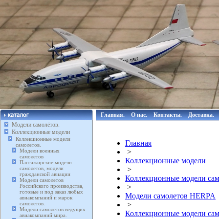
Главная.
О нас.
Контакты.
Доставка.
Модели самолётов.
Коллекционные модели
Коллекционные модели
Главная
самолетов.
Модели военных
>
самолетов
Коллекционные модели
Пассажирские модели
самолетов, модели
>
гражданской авиации
Коллекционные модели сам
Модели самолетов
Российского производства,
>
готовые и под заказ любых
Модели самолетов HERPA
авиакомпаний и марок
самолетов.
>
Модели самолетов ведущих
Коллекционные модели сам
авиакомпаний мира.