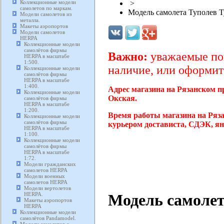
Коллекционные модели
>
самолетов по маркам.
Модель самолета Туполев Т
Модели самолетов из
металла.
Макеты аэропортов
Модели самолетов
HERPA
Коллекционные модели
самолётов фирмы
Важно:
уважаемые пок
HERPA в масштабе
1:500.
наличие, или оформите
Коллекционные модели
самолётов фирмы
HERPA в масштабе
1:400.
Адрес магазина на Рязанском п
Коллекционные модели
Окская.
самолётов фирмы
HERPA в масштабе
1:200.
Время работы магазина на Ряза
Коллекционные модели
самолётов фирмы
курьером достависта, СДЭК, ян
HERPA в масштабе
1:100.
Коллекционные модели
самолётов фирмы
HERPA в масштабе
1:72.
Модели гражданских
самолетов HERPA
Модели военных
самолетов HERPA
Модели вертолетов
Модель самолет
HERPA.
Макеты аэропортов
HERPA
Коллекционные модели
самолётов Pandamodel.