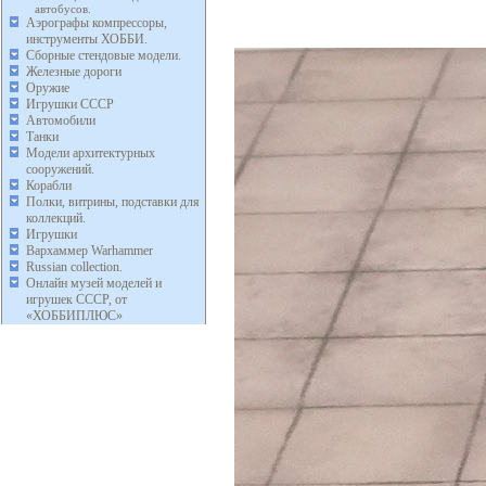
автобусов.
Аэрографы компрессоры,
инструменты ХОББИ.
Сборные стендовые модели.
Железные дороги
Оружие
Игрушки СССР
Автомобили
Танки
Модели архитектурных
сооружений.
Корабли
Полки, витрины, подставки для
коллекций.
Игрушки
Вархаммер Warhammer
Russian collection.
Онлайн музей моделей и
игрушек СССР, от
«ХОББИПЛЮС»