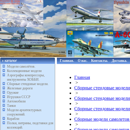
Главная.
О нас.
Контакты.
Доставка.
Модели самолётов.
Коллекционные модели
Аэрографы компрессоры,
Главная
инструменты ХОББИ.
>
Сборные стендовые модели.
Сборные стендовые модели
Железные дороги
Оружие
>
Игрушки СССР
Сборные стендовые модели
Автомобили
>
Танки
Сборные стендовые модели
Модели архитектурных
>
сооружений.
Корабли
Сборные модели самолетов
Полки, витрины, подставки для
>
коллекций.
Сборные модели самолетов