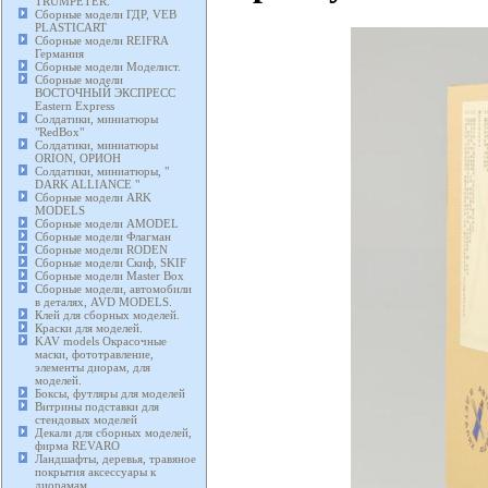
TRUMPETER.
Сборные модели ГДР, VEB
PLASTICART
Сборные модели REIFRA
Германия
Сборные модели Моделист.
Сборные модели
ВОСТОЧНЫЙ ЭКСПРЕСС
Eastern Express
Солдатики, миниатюры
"RedBox"
Солдатики, миниатюры
ORION, ОРИОН
Солдатики, миниатюры, "
DARK ALLIANCE "
Сборные модели ARK
MODELS
Сборные модели AMODEL
Сборные модели Флагман
Сборные модели RODEN
Сборные модели Скиф, SKIF
Сборные модели Master Box
Сборные модели, автомобили
в деталях, AVD MODELS.
Клей для сборных моделей.
Краски для моделей.
KAV models Окрасочные
маски, фототравление,
элементы диорам, для
моделей.
Боксы, футляры для моделей
Витрины подставки для
стендовых моделей
Декали для сборных моделей,
фирма REVARO
Ландшафты, деревья, травяное
покрытия аксессуары к
диорамам.