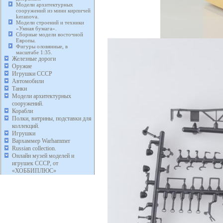
Модели архитектурных
сооружений из мини кирпичей
keranova.
Модели строений и техники
«Умная бумага».
Сборные модели восточной
Европы.
Фигуры оловянные, в
масштабе 1:35.
Железные дороги
Оружие
Игрушки СССР
Автомобили
Танки
Модели архитектурных
сооружений.
Корабли
Полки, витрины, подставки для
коллекций.
Игрушки
Вархаммер Warhammer
Russian collection.
Онлайн музей моделей и
игрушек СССР, от
«ХОББИПЛЮС»