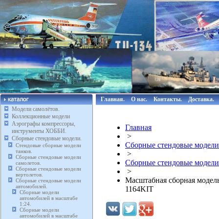
Главная.
О нас.
Контакты.
Доставка.
Модели самолётов.
Коллекционные модели
Аэрографы компрессоры,
Главная
инструменты ХОББИ.
>
Сборные стендовые модели.
Сборные стендовые модели
Стендовые сборные модели
танков.
>
Сборные стендовые модели
Сборные стендовые модели
самолетов.
Сборные стендовые модели
>
вертолетов.
Масштабная сборная модель
Сборные стендовые модели
автомобилей.
1164KIT
Сборные модели
автомобилей в масштабе
1:24.
Сборные модели
автомобилей в масштабе