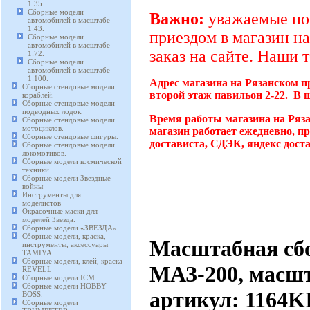
1:35.
Сборные модели
Важно:
уважаемые пок
автомобилей в масштабе
1:43.
приездом в магазин на
Сборные модели
автомобилей в масштабе
заказ на сайте. Наши 
1:72.
Сборные модели
автомобилей в масштабе
1:100.
Адрес магазина на Рязанском п
Сборные стендовые модели
второй этаж павильон 2-22. В 
кораблей.
Сборные стендовые модели
подводных лодок.
Время работы магазина на Ряз
Сборные стендовые модели
мотоциклов.
магазин работает ежедневно, п
Сборные стендовые фигуры.
достависта, СДЭК, яндекс дост
Сборные стендовые модели
локомотивов.
Сборные модели космической
техники
Сборные модели Звездные
войны
Инструменты для
моделистов
Окрасочные маски для
моделей Звезда.
Сборные модели «ЗВЕЗДА»
Сборные модели, краска,
Масштабная сбо
инструменты, аксессуары
TAMIYA
Сборные модели, клей, краска
МАЗ-200, масшт
REVELL
Сборные модели ICM.
Сборные модели HOBBY
артикул: 1164K
BOSS.
Сборные модели