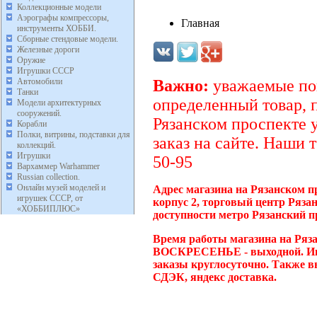
Коллекционные модели
Аэрографы компрессоры,
Главная
инструменты ХОББИ.
Сборные стендовые модели.
Железные дороги
Оружие
Игрушки СССР
Автомобили
Важно:
уважаемые пок
Танки
определенный товар, 
Модели архитектурных
сооружений.
Рязанском проспекте 
Корабли
Полки, витрины, подставки для
заказ на сайте. Наши 
коллекций.
Игрушки
50-95
Вархаммер Warhammer
Russian collection.
Онлайн музей моделей и
Адрес магазина на Рязанском п
игрушек СССР, от
корпус 2, торговый центр Ряза
«ХОББИПЛЮС»
доступности метро Рязанский п
Время работы магазина на Ряза
ВОСКРЕСЕНЬЕ - выходной. Инт
заказы круглосуточно. Также в
СДЭК, яндекс доставка.