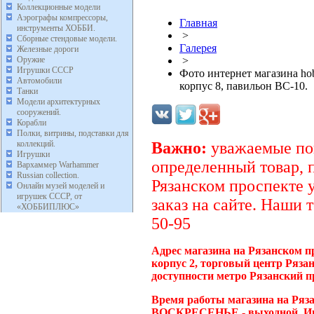
Коллекционные модели
Аэрографы компрессоры,
Главная
инструменты ХОББИ.
>
Сборные стендовые модели.
Галерея
Железные дороги
Оружие
>
Игрушки СССР
Фото интернет магазина hob
Автомобили
корпус 8, павильон BC-10.
Танки
Модели архитектурных
сооружений.
Корабли
Полки, витрины, подставки для
коллекций.
Важно:
уважаемые пок
Игрушки
определенный товар, 
Вархаммер Warhammer
Russian collection.
Рязанском проспекте 
Онлайн музей моделей и
игрушек СССР, от
заказ на сайте. Наши 
«ХОББИПЛЮС»
50-95
Адрес магазина на Рязанском п
корпус 2, торговый центр Ряза
доступности метро Рязанский п
Время работы магазина на Ряза
ВОСКРЕСЕНЬЕ - выходной. Инт