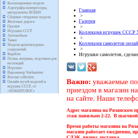
Коллекционные модели
Аэрографы компрессоры,
Главная
инструменты ХОББИ.
>
Сборные стендовые модели.
Галерея
Железные дороги
Оружие
>
Игрушки СССР
Коллекция игрушек ССС
Автомобили
>
Танки
Коллекция самолетов онл
Модели архитектурных
>
сооружений.
Корабли
Игрушки самолетов, сдел
Полки, витрины, подставки для
коллекций.
Игрушки
Вархаммер Warhammer
Russian collection.
Важно:
уважаемые пок
Онлайн музей моделей и
игрушек СССР, от
приездом в магазин на
«ХОББИПЛЮС»
на сайте. Наши телефо
Адрес магазина на Рязанском п
этаж павильон 2-22. В шаговой
Время работы магазина на Ряз
магазин работает ежедневно, п
СДЭК, яндекс доставка.