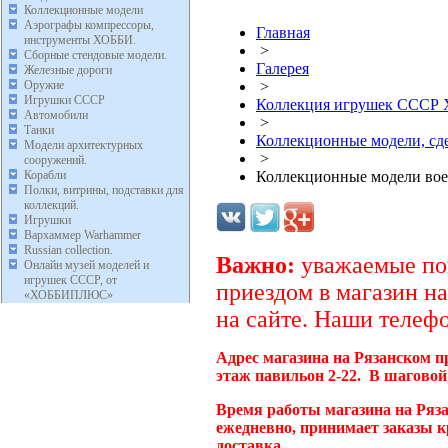
Коллекционные модели
Аэрографы компрессоры,
Главная
инструменты ХОББИ.
>
Сборные стендовые модели.
Галерея
Железные дороги
Оружие
>
Игрушки СССР
Коллекция игрушек ССС
Автомобили
>
Танки
Коллекционные модели, с
Модели архитектурных
>
сооружений.
Корабли
Коллекционные модели во
Полки, витрины, подставки для
коллекций.
Игрушки
Вархаммер Warhammer
Russian collection.
Важно:
уважаемые пок
Онлайн музей моделей и
игрушек СССР, от
приездом в магазин на
«ХОББИПЛЮС»
на сайте. Наши телефо
Адрес магазина на Рязанском п
этаж павильон 2-22. В шаговой
Время работы магазина на Ряза
ежедневно, принимает заказы к
доставка.