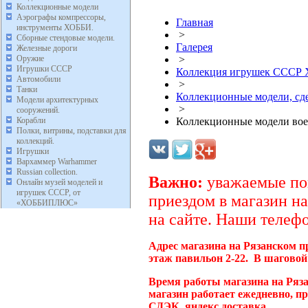
Коллекционные модели
Аэрографы компрессоры,
Главная
инструменты ХОББИ.
>
Сборные стендовые модели.
Галерея
Железные дороги
Оружие
>
Игрушки СССР
Коллекция игрушек ССС
Автомобили
>
Танки
Коллекционные модели, с
Модели архитектурных
>
сооружений.
Корабли
Коллекционные модели во
Полки, витрины, подставки для
коллекций.
Игрушки
Вархаммер Warhammer
Russian collection.
Важно:
уважаемые пок
Онлайн музей моделей и
игрушек СССР, от
приездом в магазин на
«ХОББИПЛЮС»
на сайте. Наши телефо
Адрес магазина на Рязанском п
этаж павильон 2-22. В шаговой
Время работы магазина на Ряз
магазин работает ежедневно, п
СДЭК, яндекс доставка.