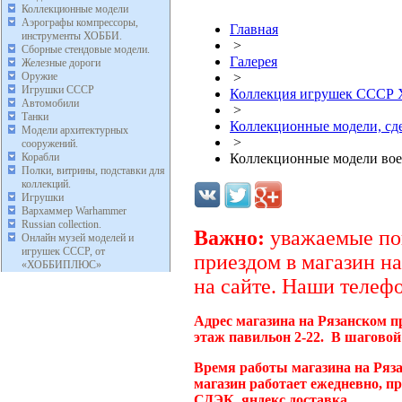
Коллекционные модели
Аэрографы компрессоры,
Главная
инструменты ХОББИ.
>
Сборные стендовые модели.
Галерея
Железные дороги
Оружие
>
Игрушки СССР
Коллекция игрушек ССС
Автомобили
>
Танки
Коллекционные модели, с
Модели архитектурных
>
сооружений.
Корабли
Коллекционные модели во
Полки, витрины, подставки для
коллекций.
Игрушки
Вархаммер Warhammer
Russian collection.
Важно:
уважаемые пок
Онлайн музей моделей и
игрушек СССР, от
приездом в магазин на
«ХОББИПЛЮС»
на сайте. Наши телефо
Адрес магазина на Рязанском п
этаж павильон 2-22. В шаговой
Время работы магазина на Ряз
магазин работает ежедневно, п
СДЭК, яндекс доставка.