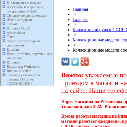
Коллекционные модели
Аэрографы компрессоры,
Главная
инструменты ХОББИ.
>
Сборные стендовые модели.
Галерея
Железные дороги
Оружие
>
Игрушки СССР
Коллекция игрушек ССС
Автомобили
>
Танки
Коллекционные модели, с
Модели архитектурных
>
сооружений.
Корабли
Коллекционные модели во
Полки, витрины, подставки для
коллекций.
Игрушки
Вархаммер Warhammer
Russian collection.
Важно:
уважаемые пок
Онлайн музей моделей и
игрушек СССР, от
приездом в магазин на
«ХОББИПЛЮС»
на сайте. Наши телефо
Адрес магазина на Рязанском п
этаж павильон 2-22. В шаговой
Время работы магазина на Ряз
магазин работает ежедневно, п
СДЭК, яндекс доставка.