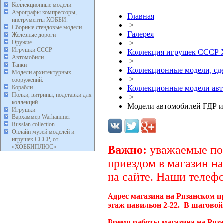
Коллекционные модели
Аэрографы компрессоры,
Главная
инструменты ХОББИ.
>
Сборные стендовые модели.
Галерея
Железные дороги
Оружие
>
Игрушки СССР
Коллекция игрушек ССС
Автомобили
>
Танки
Коллекционные модели, с
Модели архитектурных
>
сооружений.
Корабли
Коллекционные модели ав
Полки, витрины, подставки для
>
коллекций.
Модели автомобилей ГДР и
Игрушки
Вархаммер Warhammer
Russian collection.
Онлайн музей моделей и
игрушек СССР, от
«ХОББИПЛЮС»
Важно:
уважаемые пок
приездом в магазин на
на сайте. Наши телефо
Адрес магазина на Рязанском п
этаж павильон 2-22. В шаговой
Время работы магазина на Ряз