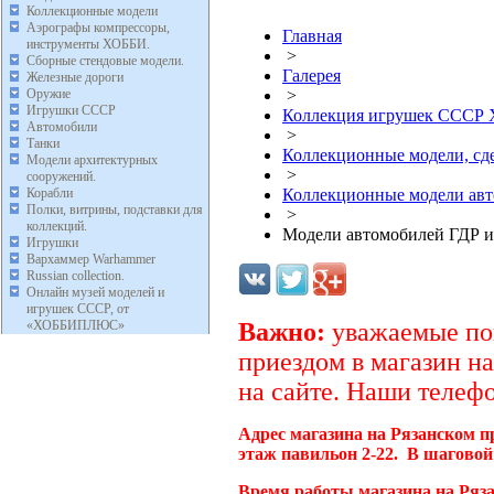
Коллекционные модели
Аэрографы компрессоры,
Главная
инструменты ХОББИ.
>
Сборные стендовые модели.
Галерея
Железные дороги
Оружие
>
Игрушки СССР
Коллекция игрушек ССС
Автомобили
>
Танки
Коллекционные модели, с
Модели архитектурных
>
сооружений.
Корабли
Коллекционные модели ав
Полки, витрины, подставки для
>
коллекций.
Модели автомобилей ГДР и
Игрушки
Вархаммер Warhammer
Russian collection.
Онлайн музей моделей и
игрушек СССР, от
«ХОББИПЛЮС»
Важно:
уважаемые пок
приездом в магазин на
на сайте. Наши телефо
Адрес магазина на Рязанском п
этаж павильон 2-22. В шаговой
Время работы магазина на Ряза