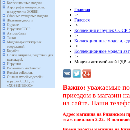
Коллекционные модели
Аэрографы компрессоры,
Главная
инструменты ХОББИ.
>
Сборные стендовые модели.
Галерея
Железные дороги
Оружие
>
Игрушки СССР
Коллекция игрушек ССС
Автомобили
>
Танки
Коллекционные модели, с
Модели архитектурных
>
сооружений.
Корабли
Коллекционные модели ав
Полки, витрины, подставки для
>
коллекций.
Модели автомобилей ГДР и
Игрушки
Вархаммер Warhammer
Russian collection.
Онлайн музей моделей и
игрушек СССР, от
«ХОББИПЛЮС»
Важно:
уважаемые пок
приездом в магазин на
на сайте. Наши телефо
Адрес магазина на Рязанском п
этаж павильон 2-22. В шаговой
Время работы магазина на Ряз