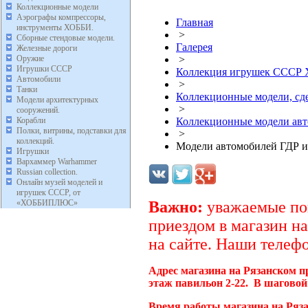
Коллекционные модели
Аэрографы компрессоры,
Главная
инструменты ХОББИ.
>
Сборные стендовые модели.
Галерея
Железные дороги
Оружие
>
Игрушки СССР
Коллекция игрушек ССС
Автомобили
>
Танки
Коллекционные модели, с
Модели архитектурных
>
сооружений.
Корабли
Коллекционные модели ав
Полки, витрины, подставки для
>
коллекций.
Модели автомобилей ГДР и
Игрушки
Вархаммер Warhammer
Russian collection.
Онлайн музей моделей и
игрушек СССР, от
«ХОББИПЛЮС»
Важно:
уважаемые пок
приездом в магазин на
на сайте. Наши телефо
Адрес магазина на Рязанском п
этаж павильон 2-22. В шаговой
Время работы магазина на Ряз