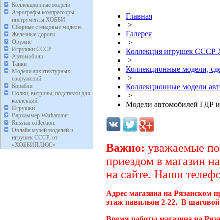
Коллекционные модели
Аэрографы компрессоры,
Главная
инструменты ХОББИ.
>
Сборные стендовые модели.
Галерея
Железные дороги
Оружие
>
Игрушки СССР
Коллекция игрушек ССС
Автомобили
>
Танки
Коллекционные модели, с
Модели архитектурных
>
сооружений.
Корабли
Коллекционные модели ав
Полки, витрины, подставки для
>
коллекций.
Модели автомобилей ГДР и
Игрушки
Вархаммер Warhammer
Russian collection.
Онлайн музей моделей и
игрушек СССР, от
«ХОББИПЛЮС»
Важно:
уважаемые пок
приездом в магазин на
на сайте. Наши телефо
Адрес магазина на Рязанском п
этаж павильон 2-22. В шаговой
Время работы магазина на Ряза