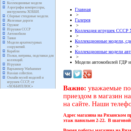
Коллекционные модели
Аэрографы компрессоры,
Главная
инструменты ХОББИ.
>
Сборные стендовые модели.
Галерея
Железные дороги
Оружие
>
Игрушки СССР
Коллекция игрушек ССС
Автомобили
>
Танки
Коллекционные модели, с
Модели архитектурных
>
сооружений.
Корабли
Коллекционные модели ав
Полки, витрины, подставки для
>
коллекций.
Модели автомобилей ГДР и
Игрушки
Вархаммер Warhammer
Russian collection.
Онлайн музей моделей и
игрушек СССР, от
«ХОББИПЛЮС»
Важно:
уважаемые пок
приездом в магазин на
на сайте. Наши телефо
Адрес магазина на Рязанском п
этаж павильон 2-22. В шаговой
Время работы магазина на Ряза