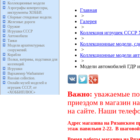
Коллекционные модели
Аэрографы компрессоры,
Главная
инструменты ХОББИ.
>
Сборные стендовые модели.
Галерея
Железные дороги
Оружие
>
Игрушки СССР
Коллекция игрушек ССС
Автомобили
>
Танки
Коллекционные модели, с
Модели архитектурных
>
сооружений.
Корабли
Коллекционные модели ав
Полки, витрины, подставки для
>
коллекций.
Модели автомобилей ГДР и
Игрушки
Вархаммер Warhammer
Russian collection.
Онлайн музей моделей и
игрушек СССР, от
«ХОББИПЛЮС»
Важно:
уважаемые пок
приездом в магазин на
на сайте. Наши телефо
Адрес магазина на Рязанском п
этаж павильон 2-22. В шаговой
Время работы магазина на Ряза