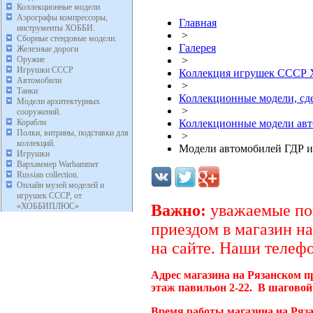
Коллекционные модели
Аэрографы компрессоры,
Главная
инструменты ХОББИ.
>
Сборные стендовые модели.
Галерея
Железные дороги
Оружие
>
Игрушки СССР
Коллекция игрушек ССС
Автомобили
>
Танки
Коллекционные модели, с
Модели архитектурных
>
сооружений.
Корабли
Коллекционные модели ав
Полки, витрины, подставки для
>
коллекций.
Модели автомобилей ГДР и
Игрушки
Вархаммер Warhammer
Russian collection.
Онлайн музей моделей и
игрушек СССР, от
«ХОББИПЛЮС»
Важно:
уважаемые пок
приездом в магазин на
на сайте. Наши телефо
Адрес магазина на Рязанском п
этаж павильон 2-22. В шаговой
Время работы магазина на Ряз