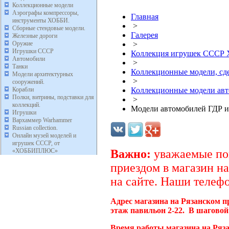
Коллекционные модели
Аэрографы компрессоры,
Главная
инструменты ХОББИ.
>
Сборные стендовые модели.
Галерея
Железные дороги
Оружие
>
Игрушки СССР
Коллекция игрушек ССС
Автомобили
>
Танки
Коллекционные модели, с
Модели архитектурных
>
сооружений.
Корабли
Коллекционные модели ав
Полки, витрины, подставки для
>
коллекций.
Модели автомобилей ГДР и
Игрушки
Вархаммер Warhammer
Russian collection.
Онлайн музей моделей и
игрушек СССР, от
«ХОББИПЛЮС»
Важно:
уважаемые пок
приездом в магазин на
на сайте. Наши телефо
Адрес магазина на Рязанском п
этаж павильон 2-22. В шаговой
Время работы магазина на Ряз