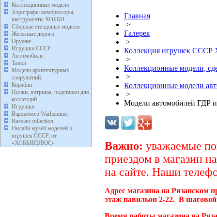
Коллекционные модели
Аэрографы компрессоры,
Главная
инструменты ХОББИ.
>
Сборные стендовые модели.
Галерея
Железные дороги
Оружие
>
Игрушки СССР
Коллекция игрушек ССС
Автомобили
>
Танки
Коллекционные модели, с
Модели архитектурных
>
сооружений.
Корабли
Коллекционные модели ав
Полки, витрины, подставки для
>
коллекций.
Модели автомобилей ГДР и
Игрушки
Вархаммер Warhammer
Russian collection.
Онлайн музей моделей и
игрушек СССР, от
«ХОББИПЛЮС»
Важно:
уважаемые пок
приездом в магазин на
на сайте. Наши телефо
Адрес магазина на Рязанском п
этаж павильон 2-22. В шаговой
Время работы магазина на Ряза