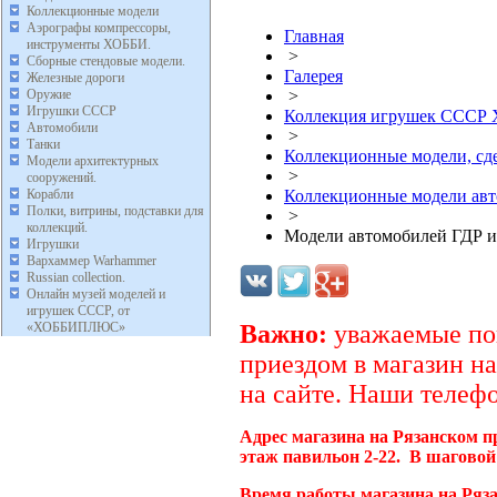
Коллекционные модели
Аэрографы компрессоры,
Главная
инструменты ХОББИ.
>
Сборные стендовые модели.
Галерея
Железные дороги
Оружие
>
Игрушки СССР
Коллекция игрушек ССС
Автомобили
>
Танки
Коллекционные модели, с
Модели архитектурных
>
сооружений.
Корабли
Коллекционные модели ав
Полки, витрины, подставки для
>
коллекций.
Модели автомобилей ГДР и
Игрушки
Вархаммер Warhammer
Russian collection.
Онлайн музей моделей и
игрушек СССР, от
«ХОББИПЛЮС»
Важно:
уважаемые пок
приездом в магазин на
на сайте. Наши телефо
Адрес магазина на Рязанском п
этаж павильон 2-22. В шаговой
Время работы магазина на Ряза